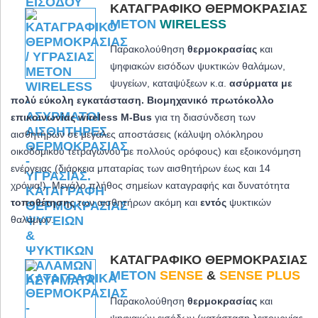
ΚΑΤΑΓΡΑΦΙΚΌ ΘΕΡΜΟΚΡΑΣΊΑΣ
METON
WIRELESS
Παρακολούθηση
θερμοκρασίας
και
ψηφιακών εισόδων ψυκτικών θαλάμων,
ψυγείων, καταψύξεων κ.α.
ασύρματα με
πολύ εύκολη εγκατάσταση. Βιομηχανικό πρωτόκολλο
επικοινωνίας wireless M-Bus
για τη διασύνδεση των
αισθητήρων σε μεγάλες αποστάσεις (κάλυψη ολόκληρου
οικοδομικού τετραγώνου με πολλούς ορόφους) και εξοικονόμηση
ενέργειας (διάρκεια μπαταρίας των αισθητήρων έως και 14
χρόνια!). Μεγάλο πλήθος σημείων καταγραφής και δυνατότητα
τοποθέτησης
των αισθητήρων ακόμη και
εντός
ψυκτικών
θαλάμων.
ΚΑΤΑΓΡΑΦΙΚΌ ΘΕΡΜΟΚΡΑΣΊΑΣ
METON
SENSE
&
SENSE PLUS
Παρακολούθηση
θερμοκρασίας
και
ψηφιακών εισόδων (κατάσταση λειτουργίας,