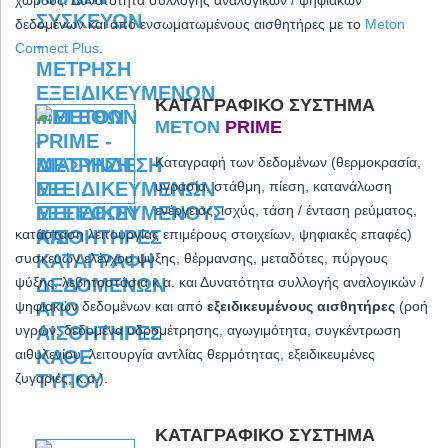
δεδομένων και από ενσωματωμένους αισθητήρες με το
Meton
Connect Plus
.
ΚΑΤΑΓΡΑΦΙΚΌ ΣΎΣΤΗΜΑ
METON
PRIME
Καταγραφή των δεδομένων (θερμοκρασία,
υγρασία, στάθμη, πίεση, κατανάλωση
ενέργειας, ισχύς, τάση / ένταση ρεύματος,
κατάσταση λειτουργίας επιμέρους στοιχείων, ψηφιακές επαφές)
συσκευών ελέγχου ψύξης, θέρμανσης, μεταδότες, πύργους
ψύξης, λεβητοστάσια κ.α. και
Δυνατότητα συλλογής αναλογικών /
ψηφιακών δεδομένων και από
εξειδικευμένους αισθητήρες
(ροή
υγρών, δεδομένα υδρομέτρησης, αγωγιμότητα, συγκέντρωση
αιθυλενίου, λειτουργία αντλίας θερμότητας, εξειδικευμένες
ζυγαριές, κ.α.).
ΚΑΤΑΓΡΑΦΙΚΌ ΣΎΣΤΗΜΑ