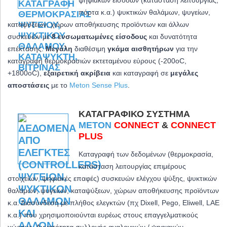
πόρτα κ.α.) ψυκτικών θαλάμων, ψυγείων,
καταψύξεων, χώρων αποθήκευσης προϊόντων και άλλων
συσκευών με
8 ενσωματωμένες είσοδους
και δυνατότητα
επέκτασης.
Μεγάλη
διαθέσιμη
γκάμα αισθητήρων
για την
καταγραφή θερμοκρασιών εκτεταμένου εύρους (-200oC,
+1800oC)
,
εξαιρετική ακρίβεια
και καταγραφή σε
μεγάλες
αποστάσεις
με το
Meton Sense Plus
.
ΚΑΤΑΓΡΑΦΙΚΌ ΣΎΣΤΗΜΑ
METON
CONNECT
&
CONNECT
PLUS
Καταγραφή των δεδομένων (θερμοκρασία,
κατάσταση λειτουργίας επιμέρους
στοιχείων, ψηφιακές επαφές) συσκευών ελέγχου ψύξης, ψυκτικών
θαλάμων, ψυγείων, καταψύξεων, χώρων αποθήκευσης προϊόντων
κ.α. Διασύνδεση με πλήθος ελεγκτών (πχ Dixell, Pego, Eliwell, LAE
κ.α.) που χρησιμοποιούνται ευρέως στους επαγγελματικούς
χώρους. Δυνατότητα συλλογής αναλογικών / ψηφιακών