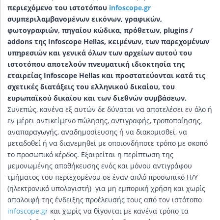
περιεχόμενο του ιστοτόπου
infoscope.gr
συμπεριλαμβανομένων εικόνων, γραφικών,
φωτογραφιών, πηγαίου κώδικα, πρόθετων, plugins /
addons της Infoscope Hellas, κειμένων, των παρεχομένων
υπηρεσιών και γενικά όλων των αρχείων αυτού του
ιστοτόπου αποτελούν πνευματική ιδιοκτησία της
εταιρείας Infoscope Hellas και προστατεύονται κατά τις
σχετικές διατάξεις του ελληνικού δικαίου, του
ευρωπαϊκού δικαίου και των διεθνών συμβάσεων.
Συνεπώς, κανένα εξ αυτών δε δύναται να αποτελέσει εν όλο ή
εν μέρει αντικείμενο πώλησης, αντιγραφής, τροποποίησης,
αναπαραγωγής, αναδημοσίευσης ή να διακομισθεί, να
μεταδοθεί ή να διανεμηθεί με οποιονδήποτε τρόπο με σκοπό
το προσωπικό κέρδος. Εξαιρείται η περίπτωση της
μεμονωμένης αποθήκευσης ενός και μόνου αντιγράφου
τμήματος του περιεχομένου σε έναν απλό προσωπικό Η/Υ
(ηλεκτρονικό υπολογιστή) για μη εμπορική χρήση και χωρίς
απαλοιφή της ένδειξης προέλευσής τους από τον ιστότοπο
infoscope.gr
και χωρίς να θίγονται με κανένα τρόπο τα