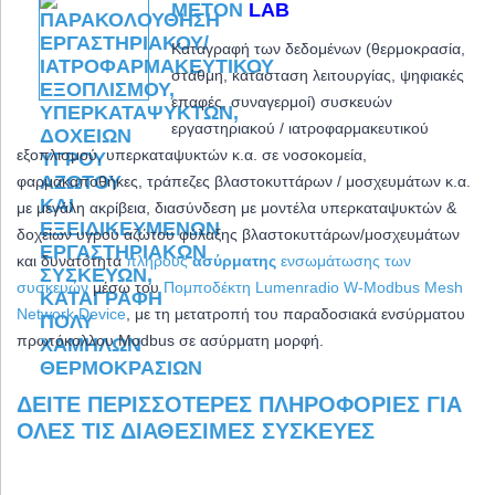
METON
LAB
Καταγραφή των δεδομένων (θερμοκρασία,
στάθμη, κατάσταση λειτουργίας, ψηφιακές
επαφές, συναγερμοί) συσκευών
εργαστηριακού / ιατροφαρμακευτικού
εξοπλισμού, υπερκαταψυκτών κ.α. σε νοσοκομεία,
φαρμακαποθήκες, τράπεζες βλαστοκυττάρων / μοσχευμάτων κ.α.
με μεγάλη ακρίβεια,
διασύνδεση με μοντέλα υπερκαταψυκτών &
δοχείων υγρού αζώτου φύλαξης βλαστοκυττάρων/μοσχευμάτων
και δ
υνατότητα
πλήρους
ασύρματης
ενσωμάτωσης των
συσκευών
μέσω του
Πομποδέκτη Lumenradio W-Modbus Mesh
Network Device
, με τη μετατροπή του παραδοσιακά ενσύρματου
πρωτόκολλου Modbus σε ασύρματη μορφή.
ΔΕΊΤΕ ΠΕΡΙΣΣΌΤΕΡΕΣ ΠΛΗΡΟΦΟΡΊΕΣ ΓΙΑ
ΌΛΕΣ ΤΙΣ ΔΙΑΘΈΣΙΜΕΣ ΣΥΣΚΕΥΈΣ