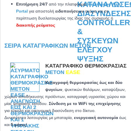
Επιτήρηση 24/7
από την πλατφόρμα
Meterscope Web
Portal
για αποστολή
ειδοποιήσεων
ακόμα και σε
περίπτωση δυσλειτουργίας της ίδιας της συσκευής ή
διακοπής ρεύματος
ΣΕΙΡΆ ΚΑΤΑΓΡΑΦΙΚΏΝ METON
ΚΑΤΑΓΡΑΦΙΚΌ ΘΕΡΜΟΚΡΑΣΊΑΣ
METON
EASE
Καταγραφή θερμοκρασίας έως και δύο
ψυγείων
, ψυκτικών θαλάμων, καταψύξεων,
χώρων αποθήκευσης προϊόντων, καταγραφή υγρασίας χώρου και
μίας ψηφιακής εισόδου.
Σύνδεση με το WiFi της επιχείρησης
για εύκολη και οικονομική διασύνδεση στο δίκτυο.
Δυνατότητα λειτουργίας με μπαταρία,
ενεργειακή αυτονομία
έως
και
5 μήνες
!