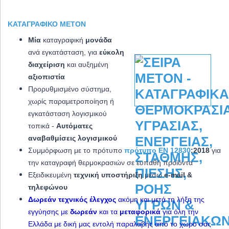
ΚΑΤΑΓΡΑΦΙΚΌ METON
Μία
καταγραφική
μονάδα
ανά εγκατάσταση, για
εύκολη
διαχείριση
και αυξημένη
αξιοπιστία
Προρυθμισμένο σύστημα,
χωρίς παραμετροποίηση ή
εγκατάσταση λογισμικού
τοπικά -
Αυτόματες
αναβαθμίσεις λογισμικού
Συμμόρφωση με το πρότυπο
πρότυπο EN 12830
:2018
για
την καταγραφή θερμοκρασιών σε ευπαθή προϊόντα
Εξειδικευμένη
τεχνική υποστήριξη
μέσω
e-mail &
τηλεφώνου
Δωρεάν τεχνικός έλεγχος
ακόμη και μετά τη λήξη της
εγγύησης με
δωρεάν
και τα
μεταφορικά
για όλη την
Ελλάδα με δική μας εντολή παραλαβής από το χώρο σας