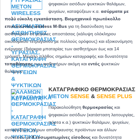
ψηφιακών εισόδων ψυκτικών θαλάμων,
ψυγείων, καταψύξεων κ.α.
ασύρματα με
πολύ εύκολη εγκατάσταση. Βιομηχανικό πρωτόκολλο
επικοινωνίας wireless M-Bus
για τη διασύνδεση των
αισθητήρων σε μεγάλες αποστάσεις (κάλυψη ολόκληρου
οικοδομικού τετραγώνου με πολλούς ορόφους) και εξοικονόμηση
ενέργειας (διάρκεια μπαταρίας των αισθητήρων έως και 14
χρόνια!). Μεγάλο πλήθος σημείων καταγραφής και δυνατότητα
τοποθέτησης
των αισθητήρων ακόμη και
εντός
ψυκτικών
θαλάμων.
ΚΑΤΑΓΡΑΦΙΚΌ ΘΕΡΜΟΚΡΑΣΊΑΣ
METON
SENSE
&
SENSE PLUS
Παρακολούθηση
θερμοκρασίας
και
ψηφιακών εισόδων (κατάσταση λειτουργίας,
πόρτα κ.α.) ψυκτικών θαλάμων, ψυγείων,
καταψύξεων, χώρων αποθήκευσης προϊόντων και άλλων
συσκευών με
8 ενσωματωμένες είσοδους
και δυνατότητα