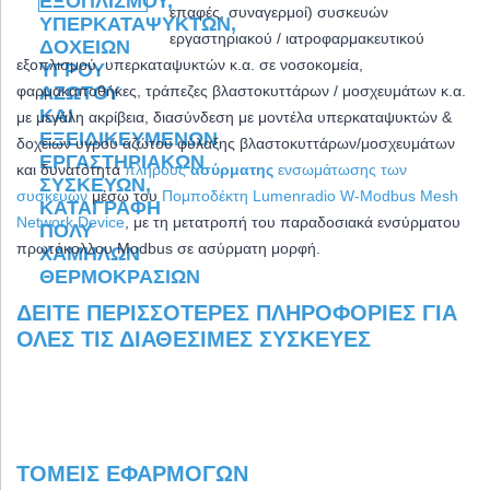
επαφές, συναγερμοί) συσκευών
εργαστηριακού / ιατροφαρμακευτικού
εξοπλισμού, υπερκαταψυκτών κ.α. σε νοσοκομεία,
φαρμακαποθήκες, τράπεζες βλαστοκυττάρων / μοσχευμάτων κ.α.
με μεγάλη ακρίβεια,
διασύνδεση με μοντέλα υπερκαταψυκτών &
δοχείων υγρού αζώτου φύλαξης βλαστοκυττάρων/μοσχευμάτων
και δ
υνατότητα
πλήρους
ασύρματης
ενσωμάτωσης των
συσκευών
μέσω του
Πομποδέκτη Lumenradio W-Modbus Mesh
Network Device
, με τη μετατροπή του παραδοσιακά ενσύρματου
πρωτόκολλου Modbus σε ασύρματη μορφή.
ΔΕΊΤΕ ΠΕΡΙΣΣΌΤΕΡΕΣ ΠΛΗΡΟΦΟΡΊΕΣ ΓΙΑ
ΌΛΕΣ ΤΙΣ ΔΙΑΘΈΣΙΜΕΣ ΣΥΣΚΕΥΈΣ
ΤΟΜΕΊΣ ΕΦΑΡΜΟΓΏΝ