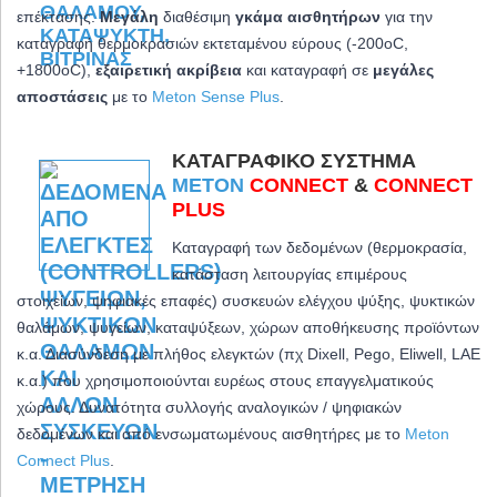
επέκτασης.
Μεγάλη
διαθέσιμη
γκάμα αισθητήρων
για την
καταγραφή θερμοκρασιών εκτεταμένου εύρους (-200oC,
+1800oC)
,
εξαιρετική ακρίβεια
και καταγραφή σε
μεγάλες
αποστάσεις
με το
Meton Sense Plus
.
ΚΑΤΑΓΡΑΦΙΚΌ ΣΎΣΤΗΜΑ
METON
CONNECT
&
CONNECT
PLUS
Καταγραφή των δεδομένων (θερμοκρασία,
κατάσταση λειτουργίας επιμέρους
στοιχείων, ψηφιακές επαφές) συσκευών ελέγχου ψύξης, ψυκτικών
θαλάμων, ψυγείων, καταψύξεων, χώρων αποθήκευσης προϊόντων
κ.α. Διασύνδεση με πλήθος ελεγκτών (πχ Dixell, Pego, Eliwell, LAE
κ.α.) που χρησιμοποιούνται ευρέως στους επαγγελματικούς
χώρους. Δυνατότητα συλλογής αναλογικών / ψηφιακών
δεδομένων και από ενσωματωμένους αισθητήρες με το
Meton
Connect Plus
.