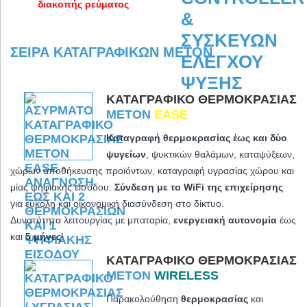
διακοπής ρεύματος
ΣΕΙΡΆ ΚΑΤΑΓΡΑΦΙΚΏΝ METON
ΚΑΤΑΓΡΑΦΙΚΌ ΘΕΡΜΟΚΡΑΣΊΑΣ
METON
EASE
Καταγραφή θερμοκρασίας έως και δύο
ψυγείων
, ψυκτικών θαλάμων, καταψύξεων,
χώρων αποθήκευσης προϊόντων, καταγραφή υγρασίας χώρου και
μίας ψηφιακής εισόδου.
Σύνδεση με το WiFi της επιχείρησης
για εύκολη και οικονομική διασύνδεση στο δίκτυο.
Δυνατότητα λειτουργίας με μπαταρία,
ενεργειακή αυτονομία
έως
και
5 μήνες
!
ΚΑΤΑΓΡΑΦΙΚΌ ΘΕΡΜΟΚΡΑΣΊΑΣ
METON
WIRELESS
Παρακολούθηση
θερμοκρασίας
και