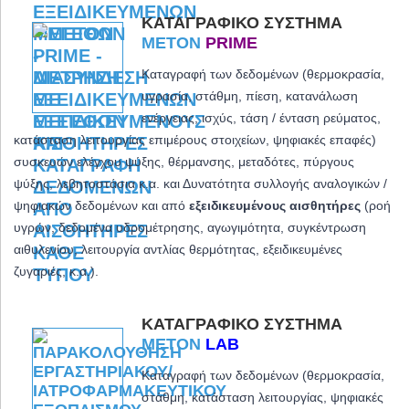
ΚΑΤΑΓΡΑΦΙΚΌ ΣΎΣΤΗΜΑ
METON
PRIME
Καταγραφή των δεδομένων (θερμοκρασία,
υγρασία, στάθμη, πίεση, κατανάλωση
ενέργειας, ισχύς, τάση / ένταση ρεύματος,
κατάσταση λειτουργίας επιμέρους στοιχείων, ψηφιακές επαφές)
συσκευών ελέγχου ψύξης, θέρμανσης, μεταδότες, πύργους
ψύξης, λεβητοστάσια κ.α. και
Δυνατότητα συλλογής αναλογικών /
ψηφιακών δεδομένων και από
εξειδικευμένους αισθητήρες
(ροή
υγρών, δεδομένα υδρομέτρησης, αγωγιμότητα, συγκέντρωση
αιθυλενίου, λειτουργία αντλίας θερμότητας, εξειδικευμένες
ζυγαριές, κ.α.).
ΚΑΤΑΓΡΑΦΙΚΌ ΣΎΣΤΗΜΑ
METON
LAB
Καταγραφή των δεδομένων (θερμοκρασία,
στάθμη, κατάσταση λειτουργίας, ψηφιακές