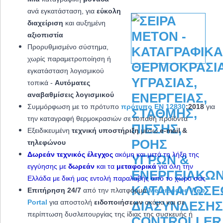
ανά εγκατάσταση, για
εύκολη
διαχείριση
και αυξημένη
αξιοπιστία
Προρυθμισμένο σύστημα,
χωρίς παραμετροποίηση ή
εγκατάσταση λογισμικού
τοπικά -
Αυτόματες
αναβαθμίσεις λογισμικού
Συμμόρφωση με το πρότυπο
πρότυπο EN 12830
:2018
για
την καταγραφή θερμοκρασιών σε ευπαθή προϊόντα
Εξειδικευμένη
τεχνική υποστήριξη
μέσω
e-mail &
τηλεφώνου
Δωρεάν τεχνικός έλεγχος
ακόμη και μετά τη λήξη της
εγγύησης με
δωρεάν
και τα
μεταφορικά
για όλη την
Ελλάδα με δική μας εντολή παραλαβής από το χώρο σας
Επιτήρηση 24/7
από την πλατφόρμα
Meterscope Web
Portal
για αποστολή
ειδοποιήσεων
ακόμα και σε
περίπτωση δυσλειτουργίας της ίδιας της συσκευής ή