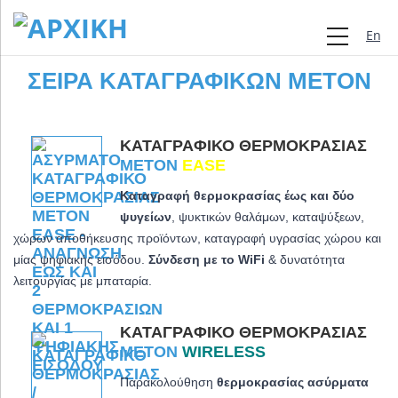
Engli
ΣΕΙΡΆ ΚΑΤΑΓΡΑΦΙΚΏΝ METON
ΚΑΤΑΓΡΑΦΙΚΌ ΘΕΡΜΟΚΡΑΣΊΑΣ
METON
EASE
Καταγραφή θερμοκρασίας έως και δύο
ψυγείων
, ψυκτικών θαλάμων, καταψύξεων,
χώρων αποθήκευσης προϊόντων, καταγραφή υγρασίας χώρου και
μίας ψηφιακής εισόδου.
Σύνδεση με το WiFi
& δυνατότητα
λειτουργίας με μπαταρία.
ΚΑΤΑΓΡΑΦΙΚΌ ΘΕΡΜΟΚΡΑΣΊΑΣ
METON
WIRELESS
Παρακολούθηση
θερμοκρασίας
ασύρματα