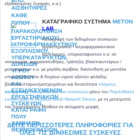
εξειδικευμένες ζυγαριές, κ.α.).
ΚΑΤΑΓΡΑΦΙΚΌ ΣΎΣΤΗΜΑ
METON
LAB
Καταγραφή των δεδομένων συσκευών
εργαστηριακού / ιατροφαρμακευτικού
εξοπλισμού, υπερκαταψυκτών κ.α. σε
νοσοκομεία, φαρμακαποθήκες, τράπεζες βλαστοκυττάρων /
μοσχευμάτων κ.α. με μεγάλη ακρίβεια,
διασύνδεση με μοντέλα
υπερκαταψυκτών & δοχείων υγρού αζώτου φύλαξης
βλαστοκυττάρων/μοσχευμάτων και δ
υνατότητα
πλήρους
ασύρματης
ενσωμάτωσης των συσκευών
μέσω του
Πομποδέκτη
Lumenradio W-Modbus Mesh Network Device
, με τη μετατροπή
του πρωτόκολλου Modbus σε ασύρματη μορφή.
ΔΕΊΤΕ ΠΕΡΙΣΣΌΤΕΡΕΣ ΠΛΗΡΟΦΟΡΊΕΣ ΓΙΑ
ΌΛΕΣ ΤΙΣ ΔΙΑΘΈΣΙΜΕΣ ΣΥΣΚΕΥΈΣ