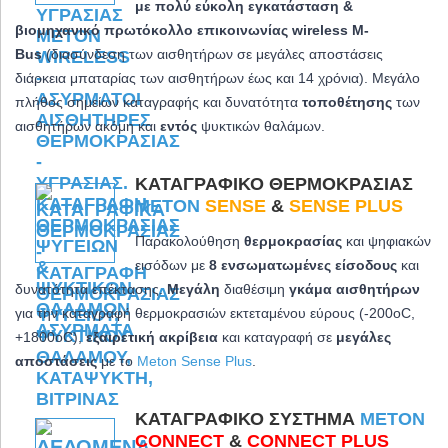
με πολύ εύκολη εγκατάσταση &
βιομηχανικό πρωτόκολλο επικοινωνίας wireless M-
Bus
(διασύνδεση των αισθητήρων σε μεγάλες αποστάσεις
διάρκεια μπαταρίας των αισθητήρων έως και 14 χρόνια). Μεγάλο
πλήθος σημείων καταγραφής και δυνατότητα
τοποθέτησης
των
αισθητήρων ακόμη και
εντός
ψυκτικών θαλάμων.
ΚΑΤΑΓΡΑΦΙΚΌ ΘΕΡΜΟΚΡΑΣΊΑΣ
METON
SENSE
&
SENSE PLUS
Παρακολούθηση
θερμοκρασίας
και ψηφιακών
εισόδων με
8 ενσωματωμένες είσοδους
και
δυνατότητα επέκτασης.
Μεγάλη
διαθέσιμη
γκάμα αισθητήρων
για την καταγραφή θερμοκρασιών εκτεταμένου εύρους (-200oC,
+1800oC)
,
εξαιρετική ακρίβεια
και καταγραφή σε
μεγάλες
αποστάσεις
με το
Meton Sense Plus
.
ΚΑΤΑΓΡΑΦΙΚΌ ΣΎΣΤΗΜΑ
METON
CONNECT
&
CONNECT PLUS