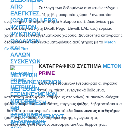
Συλλογή των δεδομένων συσκευών ελέγχου
ψύξης
(θερμοκρασία χώρου / evaporator,
ανεμιστήρας, απόψυξη, πόρτα θαλάμου κ.α.)
. Διασύνδεση με
πλήθος ελεγκτών (πχ Dixell, Pego, Eliwell, LAE κ.α.) ευρείας
χρήσης στους επαγγελματικούς χώρους. Δυνατότητα καταγραφής
δεδομένων και από ενσωματωμένους αισθητήρες με το
Meton
Connect Plus
.
ΚΑΤΑΓΡΑΦΙΚΌ ΣΎΣΤΗΜΑ
METON
PRIME
Συλλογή δεδομένων (θερμοκρασία, υγρασία,
στάθμη, πίεση, ενεργειακά δεδομένα,
κατάσταση λειτουργίας επιμέρους στοιχείων) συσκευών ελέγχου
ψύξης, θέρμανσης, μεταδότες, πύργους ψύξης, λεβητοστάσια κ.α.
- δ
υνατότητα καταγραφής και από
εξειδικευμένους αισθητήρες
(ροή υγρών, δεδομένα υδρομέτρησης, αγωγιμότητα,
συγκέντρωση αιθυλενίου, λειτουργία αντλίας θερμότητας,