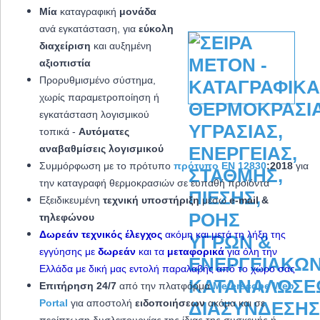
Μία
καταγραφική
μονάδα
ανά εγκατάσταση, για
εύκολη
διαχείριση
και αυξημένη
αξιοπιστία
Προρυθμισμένο σύστημα,
χωρίς παραμετροποίηση ή
εγκατάσταση λογισμικού
τοπικά -
Αυτόματες
αναβαθμίσεις λογισμικού
Συμμόρφωση με το πρότυπο
πρότυπο EN 12830
:2018
για
την καταγραφή θερμοκρασιών σε ευπαθή προϊόντα
Εξειδικευμένη
τεχνική υποστήριξη
μέσω
e-mail &
τηλεφώνου
Δωρεάν τεχνικός έλεγχος
ακόμη και μετά τη λήξη της
εγγύησης με
δωρεάν
και τα
μεταφορικά
για όλη την
Ελλάδα με δική μας εντολή παραλαβής από το χώρο σας
Επιτήρηση 24/7
από την πλατφόρμα
Meterscope Web
Portal
για αποστολή
ειδοποιήσεων
ακόμα και σε
περίπτωση δυσλειτουργίας της ίδιας της συσκευής ή