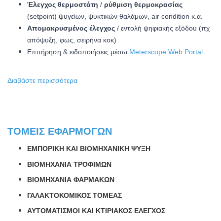
Έλεγχος θερμοστάτη
/
ρύθμιση θερμοκρασίας
(setpoint) ψυγείων, ψυκτικών θαλάμων, air condition κ.α.
Απομακρυσμένος έλεγχος
/ εντολή ψηφιακής εξόδου (πχ
απόψυξη, φως, σειρήνα κοκ)
Επιτήρηση & ειδοποιήσεις μέσω
Meterscope Web Portal
Διαβάστε περισσότερα
ΤΟΜΕΊΣ ΕΦΑΡΜΟΓΏΝ
ΕΜΠΟΡΙΚΉ ΚΑΙ ΒΙΟΜΗΧΑΝΙΚΉ ΨΎΞΗ
ΒΙΟΜΗΧΑΝΊΑ ΤΡΟΦΊΜΩΝ
ΒΙΟΜΗΧΑΝΊΑ ΦΑΡΜΆΚΩΝ
ΓΑΛΑΚΤΟΚΟΜΙΚΌΣ ΤΟΜΈΑΣ
ΑΥΤΟΜΑΤΙΣΜΟΊ ΚΑΙ ΚΤΙΡΙΑΚΌΣ ΈΛΕΓΧΟΣ