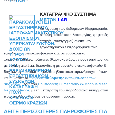
ΚΑΤΑΓΡΑΦΙΚΌ ΣΎΣΤΗΜΑ
METON
LAB
Καταγραφή των δεδομένων (θερμοκρασία,
στάθμη, κατάσταση λειτουργίας, ψηφιακές
επαφές, συναγερμοί) συσκευών
εργαστηριακού / ιατροφαρμακευτικού
εξοπλισμού, υπερκαταψυκτών κ.α. σε νοσοκομεία,
φαρμακαποθήκες, τράπεζες βλαστοκυττάρων / μοσχευμάτων κ.α.
με μεγάλη ακρίβεια,
διασύνδεση με μοντέλα υπερκαταψυκτών &
δοχείων υγρού αζώτου φύλαξης βλαστοκυττάρων/μοσχευμάτων
και δ
υνατότητα
πλήρους
ασύρματης
ενσωμάτωσης των
συσκευών
μέσω του
Πομποδέκτη Lumenradio W-Modbus Mesh
Network Device
, με τη μετατροπή του παραδοσιακά ενσύρματου
πρωτόκολλου Modbus σε ασύρματη μορφή.
ΔΕΊΤΕ ΠΕΡΙΣΣΌΤΕΡΕΣ ΠΛΗΡΟΦΟΡΊΕΣ ΓΙΑ