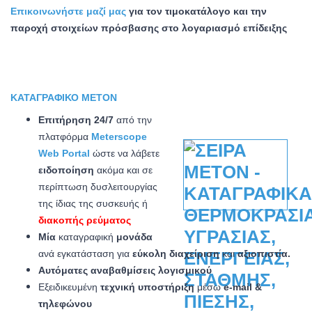
Επικοινωνήστε μαζί μας
για
τον τιμοκατάλογο και
την
παροχή στοιχείων πρόσβασης στο λογαριασμό επίδειξης
ΚΑΤΑΓΡΑΦΙΚΌ METON
Επιτήρηση 24/7
από την
πλατφόρμα
Meterscope
Web Portal
ώστε να λάβετε
ειδοποίηση
ακόμα και σε
περίπτωση δυσλειτουργίας
της ίδιας της συσκευής ή
διακοπής ρεύματος
Μία
καταγραφική
μονάδα
ανά εγκατάσταση για
εύκολη διαχείριση
και
αξιοπιστία.
Αυτόματες αναβαθμίσεις λογισμικού
Εξειδικευμένη
τεχνική υποστήριξη
μέσω
e-mail &
τηλεφώνου