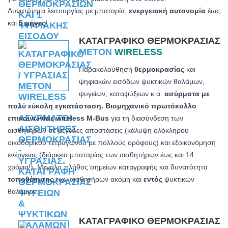
Δυνατότητα λειτουργίας με μπαταρία,
ενεργειακή αυτονομία
έως
και
5 μήνες
!
ΚΑΤΑΓΡΑΦΙΚΌ ΘΕΡΜΟΚΡΑΣΊΑΣ
METON
WIRELESS
Παρακολούθηση
θερμοκρασίας
και
ψηφιακών εισόδων ψυκτικών θαλάμων,
ψυγείων, καταψύξεων κ.α.
ασύρματα με
πολύ εύκολη εγκατάσταση. Βιομηχανικό πρωτόκολλο
επικοινωνίας wireless M-Bus
για τη διασύνδεση των
αισθητήρων σε μεγάλες αποστάσεις (κάλυψη ολόκληρου
οικοδομικού τετραγώνου με πολλούς ορόφους) και εξοικονόμηση
ενέργειας (διάρκεια μπαταρίας των αισθητήρων έως και 14
χρόνια!). Μεγάλο πλήθος σημείων καταγραφής και δυνατότητα
τοποθέτησης
των αισθητήρων ακόμη και
εντός
ψυκτικών
θαλάμων.
ΚΑΤΑΓΡΑΦΙΚΌ ΘΕΡΜΟΚΡΑΣΊΑΣ