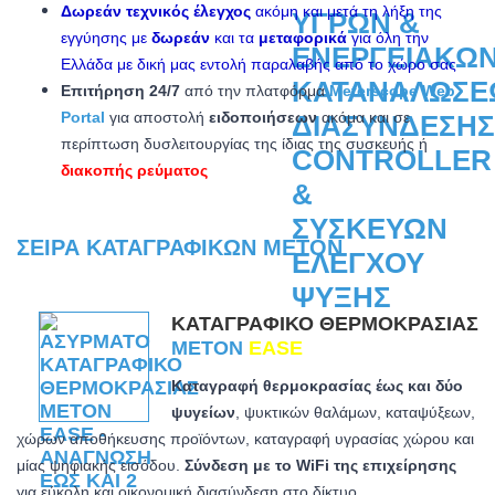
Δωρεάν τεχνικός έλεγχος
ακόμη και μετά τη λήξη της
εγγύησης με
δωρεάν
και τα
μεταφορικά
για όλη την
Ελλάδα με δική μας εντολή παραλαβής από το χώρο σας
Επιτήρηση 24/7
από την πλατφόρμα
Meterscope Web
Portal
για αποστολή
ειδοποιήσεων
ακόμα και σε
περίπτωση δυσλειτουργίας της ίδιας της συσκευής ή
διακοπής ρεύματος
ΣΕΙΡΆ ΚΑΤΑΓΡΑΦΙΚΏΝ METON
ΚΑΤΑΓΡΑΦΙΚΌ ΘΕΡΜΟΚΡΑΣΊΑΣ
METON
EASE
Καταγραφή θερμοκρασίας έως και δύο
ψυγείων
, ψυκτικών θαλάμων, καταψύξεων,
χώρων αποθήκευσης προϊόντων, καταγραφή υγρασίας χώρου και
μίας ψηφιακής εισόδου.
Σύνδεση με το WiFi της επιχείρησης
για εύκολη και οικονομική διασύνδεση στο δίκτυο.