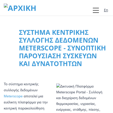
Engli
ΣΎΣΤΗΜΑ ΚΕΝΤΡΙΚΉΣ
ΣΥΛΛΟΓΉΣ ΔΕΔΟΜΈΝΩΝ
METERSCOPE - ΣΥΝΟΠΤΙΚΉ
ΠΑΡΟΥΣΊΑΣΗ ΣΥΣΚΕΥΏΝ
ΚΑΙ ΔΥΝΑΤΟΤΉΤΩΝ
Το σύστημα κεντρικής
συλλογής δεδομένων
Meterscope
αποτελεί μια
ευέλικτη πλατφόρμα για την
κεντρική παρακολούθηση