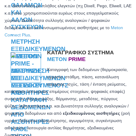
κ.α. Διασύνδεση με πλήθος ελεγκτών (πχ Dixell, Pego, Eliwell, LAE
κ.α.) που χρησιμοποιούνται ευρέως στους επαγγελματικούς
χώρους. Δυνατότητα συλλογής αναλογικών / ψηφιακών
δεδομένων και από ενσωματωμένους αισθητήρες με το
Meton
Connect Plus
.
ΚΑΤΑΓΡΑΦΙΚΌ ΣΎΣΤΗΜΑ
METON
PRIME
Καταγραφή των δεδομένων (θερμοκρασία,
υγρασία, στάθμη, πίεση, κατανάλωση
ενέργειας, ισχύς, τάση / ένταση ρεύματος,
κατάσταση λειτουργίας επιμέρους στοιχείων, ψηφιακές επαφές)
συσκευών ελέγχου ψύξης, θέρμανσης, μεταδότες, πύργους
ψύξης, λεβητοστάσια κ.α. και
Δυνατότητα συλλογής αναλογικών /
ψηφιακών δεδομένων και από
εξειδικευμένους αισθητήρες
(ροή
υγρών, δεδομένα υδρομέτρησης, αγωγιμότητα, συγκέντρωση
αιθυλενίου, λειτουργία αντλίας θερμότητας, εξειδικευμένες
ζυγαριές, κ.α.).