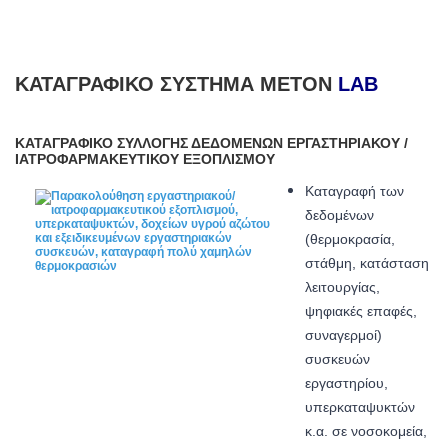
ΚΑΤΑΓΡΑΦΙΚΌ ΣΎΣΤΗΜΑ METON
LAB
ΚΑΤΑΓΡΑΦΙΚΌ ΣΥΛΛΟΓΉΣ ΔΕΔΟΜΈΝΩΝ ΕΡΓΑΣΤΗΡΙΑΚΟΎ /
ΙΑΤΡΟΦΑΡΜΑΚΕΥΤΙΚΟΎ ΕΞΟΠΛΙΣΜΟΎ
Καταγραφή των
δεδομένων
(θερμοκρασία,
στάθμη, κατάσταση
λειτουργίας,
ψηφιακές επαφές,
συναγερμοί)
συσκευών
εργαστηρίου,
υπερκαταψυκτών
κ.α. σε νοσοκομεία,