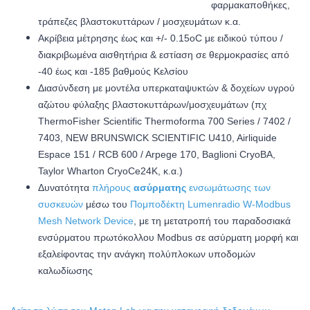
φαρμακαποθήκες,
τράπεζες βλαστοκυττάρων / μοσχευμάτων κ.α.
Ακρίβεια μέτρησης έως και +/- 0.15oC με ειδικού τύπου /
διακριβωμένα αισθητήρια & ε
στίαση σε θερμοκρασίες από
-40 έως και -185 βαθμούς Κελσίου
Διασύνδεση με μοντέλα υπερκαταψυκτών & δοχείων υγρού
αζώτου φύλαξης βλαστοκυττάρων/μοσχευμάτων (πχ
ThermoFisher Scientific T
hermoforma 700 Series / 7402 /
7403,
NEW BRUNSWICK SCIENTIFIC
U410,
Airliquide
Espace 151 / RCB 600 / Arpege 170
, Baglioni
CryoBA,
Taylor Wharton
CryoCe24K,
κ.α.)
Δυνατότητα
πλήρους
ασύρματης
ενσωμάτωσης των
συσκευών
μέσω του
Πομποδέκτη Lumenradio W-Modbus
Mesh Network Device
, με τη μετατροπή του παραδοσιακά
ενσύρματου πρωτόκολλου Modbus σε ασύρματη μορφή και
εξαλείφοντας την ανάγκη πολύπλοκων υποδομών
καλωδίωσης