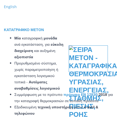
English
ΚΑΤΑΓΡΑΦΙΚΌ METON
Μία
καταγραφική
μονάδα
ανά εγκατάσταση, για
εύκολη
διαχείριση
και αυξημένη
αξιοπιστία
Προρυθμισμένο σύστημα,
χωρίς παραμετροποίηση ή
εγκατάσταση λογισμικού
τοπικά -
Αυτόματες
αναβαθμίσεις λογισμικού
Συμμόρφωση με το πρότυπο
πρότυπο EN 12830
:2018
για
την καταγραφή θερμοκρασιών σε ευπαθή προϊόντα
Εξειδικευμένη
τεχνική υποστήριξη
μέσω
e-mail &
τηλεφώνου