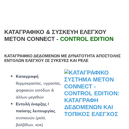
ΚΑΤΑΓΡΑΦΙΚΌ & ΣΥΣΚΕΥΉ ΕΛΈΓΧΟΥ
METON CONNECT -
CONTROL EDITION
ΚΑΤΑΓΡΑΦΙΚΌ ΔΕΔΟΜΈΝΩΝ ΜΕ ΔΥΝΑΤΌΤΗΤΑ ΑΠΟΣΤΟΛΉΣ
ΕΝΤΟΛΏΝ ΕΛΈΓΧΟΥ ΣΕ ΣΥΚΕΥΈΣ ΚΑΙ ΡΕΛΕ
Καταγραφή
θερμοκρασίας, υγρασίας,
ψηφιακών εισόδων &
άλλων μεγεθών
Εντολή έναρξης /
παύσης λειτουργίας
συσκευών (ρελέ,
βαλβίδων, κοκ)