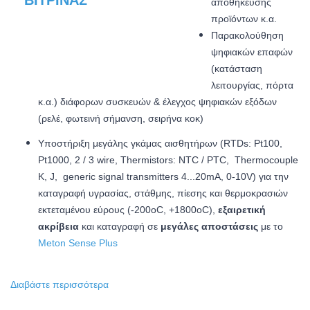
αποθήκευσης
προϊόντων κ.α.
Παρακολούθηση
ψηφιακών επαφών
(κατάσταση
λειτουργίας, πόρτα
κ.α.) διάφορων συσκευών & έλεγχος ψηφιακών εξόδων
(ρελέ, φωτεινή σήμανση, σειρήνα κοκ)
Υποστήριξη μεγάλης γκάμας αισθητήρων (RTDs: Pt100,
Pt1000, 2 / 3 wire, Thermistors: NTC / PTC, Thermocouple
K, J, generic signal transmitters 4...20mA, 0-10V) για την
καταγραφή υγρασίας, στάθμης, πίεσης και θερμοκρασιών
εκτεταμένου εύρους (-200oC, +1800oC),
εξαιρετική
ακρίβεια
και καταγραφή σε
μεγάλες αποστάσεις
με το
Meton Sense Plus
Διαβάστε περισσότερα