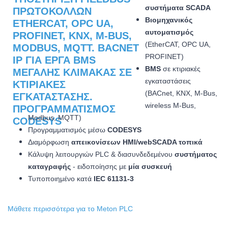
συστήματα SCADA
Βιομηχανικός
αυτοματισμός
(EtherCAT, OPC UA,
PROFINET)
BMS
σε κτιριακές
εγκαταστάσεις
(BACnet, KNX, M-Bus,
wireless M-Bus,
Modbus, MQTT)
Προγραμματισμός μέσω
CODESYS
Διαμόρφωση
απεικονίσεων HMI/webSCADA τοπικά
Κάλυψη λειτουργιών PLC & διασυνδεδεμένου
συστήματος
καταγραφής
- ειδοποίησης με
μία συσκευή
Τυποποιημένο κατά
IEC 61131-3
Μάθετε περισσότερα για το Meton PLC