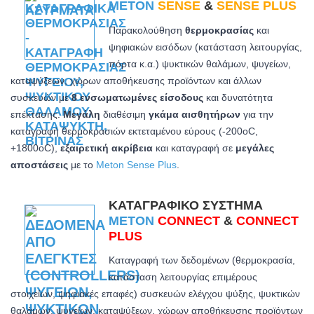
METON
SENSE
&
SENSE PLUS
Παρακολούθηση
θερμοκρασίας
και
ψηφιακών εισόδων (κατάσταση λειτουργίας,
πόρτα κ.α.) ψυκτικών θαλάμων, ψυγείων,
καταψύξεων, χώρων αποθήκευσης προϊόντων και άλλων
συσκευών με
8 ενσωματωμένες είσοδους
και δυνατότητα
επέκτασης.
Μεγάλη
διαθέσιμη
γκάμα αισθητήρων
για την
καταγραφή θερμοκρασιών εκτεταμένου εύρους (-200oC,
+1800oC)
,
εξαιρετική ακρίβεια
και καταγραφή σε
μεγάλες
αποστάσεις
με το
Meton Sense Plus
.
ΚΑΤΑΓΡΑΦΙΚΌ ΣΎΣΤΗΜΑ
METON
CONNECT
&
CONNECT
PLUS
Καταγραφή των δεδομένων (θερμοκρασία,
κατάσταση λειτουργίας επιμέρους
στοιχείων, ψηφιακές επαφές) συσκευών ελέγχου ψύξης, ψυκτικών
θαλάμων, ψυγείων, καταψύξεων, χώρων αποθήκευσης προϊόντων