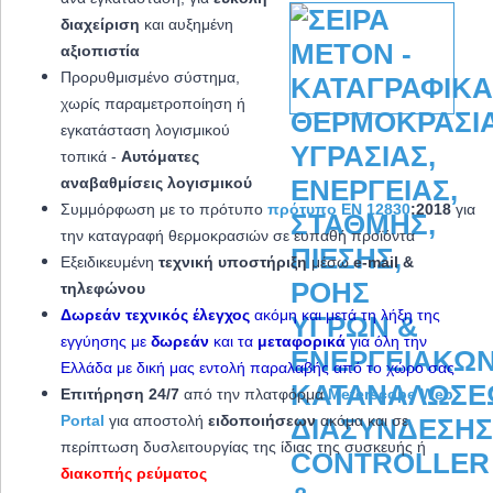
διαχείριση
και αυξημένη
αξιοπιστία
Προρυθμισμένο σύστημα,
χωρίς παραμετροποίηση ή
εγκατάσταση λογισμικού
τοπικά -
Αυτόματες
αναβαθμίσεις λογισμικού
Συμμόρφωση με το πρότυπο
πρότυπο EN 12830
:2018
για
την καταγραφή θερμοκρασιών σε ευπαθή προϊόντα
Εξειδικευμένη
τεχνική υποστήριξη
μέσω
e-mail &
τηλεφώνου
Δωρεάν τεχνικός έλεγχος
ακόμη και μετά τη λήξη της
εγγύησης με
δωρεάν
και τα
μεταφορικά
για όλη την
Ελλάδα με δική μας εντολή παραλαβής από το χώρο σας
Επιτήρηση 24/7
από την πλατφόρμα
Meterscope Web
Portal
για αποστολή
ειδοποιήσεων
ακόμα και σε
περίπτωση δυσλειτουργίας της ίδιας της συσκευής ή
διακοπής ρεύματος