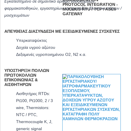
Εγκατεστημένο σε σημαντικό αριθμό νοσοκομείων,
φαρμακαποθηκών, εργαστηρίων και τραπεζών βλαστοκυττάρων /
μοσχευμάτων
ΑΠΕΥΘΕΊΑΣ ΔΙΑΣΎΝΔΕΣΗ ΜΕ ΕΞΕΙΔΙΚΕΥΜΈΝΕΣ ΣΥΣΚΕΥΈΣ
Υπερκαταψύκτες
Δοχεία υγρού αζώτου
Δεξαμενές υγροποιημένου O2, N2 κ.α.
ΥΠΟΣΤΉΡΙΞΗ ΠΟΛΛΏΝ
ΠΡΩΤΟΚΌΛΛΩΝ
ΕΠΙΚΟΙΝΩΝΊΑΣ &
ΑΙΣΘΗΤΉΡΩΝ
Αισθητήρες RTDs:
Pt100, Pt1000, 2 / 3
wire, Thermistors:
NTC / PTC,
Thermocouple K, J,
generic signal