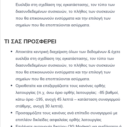
Ευελιξία στη σχεδίαση της εγκατάστασης, τον τύπο των
διασυνδεδεμένων συσκευών, το πλήθος των συσκευών
που θα επικοινωνούν ενσύρματα και την επιλογή των
σημείων που θα εποπτεύονται ασύρματα.
ΤΙ ΣΑΣ ΠΡΟΣΦΈΡΕΙ
Αποκτάτε κεντρική διαχείριση όλων των δεδομένων & έχετε
ευελιξία στη σχεδίαση της εγκατάστασης, τον τύπο των
διασυνδεδεμένων συσκευών, το πλήθος των συσκευών
που θα επικοινωνούν ενσύρματα και την επιλογή των
σημείων που θα εποπτεύονται ασύρματα.
Οριοθετείτε και επεξεργάζεστε τους κανόνες ορθής
λειτουργίας (π.χ. άνω όριο ορθής λειτουργίας: -85 βαθμοί,
κάτω όριο -195, ανοχή 45 λεπτά – κατάσταση συναγερμού
στάθμης, ανοχή 30 λεπτά).
Προσαρμόζετε τους κανόνες ανά επίπεδο συναγερμού με
επιπλέον δικλείδες ασφαλείας ορθής λειτουργίας
Επιλέγετε αυτονομία δικτύου (3G Modem) για ανεξάρτητο ή