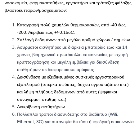
νοσοκομεία, φαρμακαποθήκες, εργαστήρια και τράπεζες φύλαξης
βλαστοκυττάρων/μοσχευμάτων:
Καταγραφή πολύ χαμηλών θερμοκρασιών, από -40 έως
-200.
Ακρίβεια έως +/-0.15
oC
.
Συλλογή δεδομένων από μεγάλο αριθμό χώρων / σημείων
Ασύρματοι αισθητήρες με διάρκεια μπαταρίας έως και 14
χρόνια, βιομηχανικό πρωτόκολλο επικοινωνίας με ισχυρή
κρυπτογράφηση και μεγάλη εμβέλεια για διασύνδεση
αισθητήρων σε διαφορετικούς ορόφους
Διασύνδεση με εξειδικευμένες συσκευές εργαστηριακού
εξοπλισμού (υπερκαταψύκτες, δοχεία υγρου αζώτου κ.α.)
και λήψη πλήθους δεδομένων από αυτές (ψηφιακοι
συναγερμοί, στάθμη κ.α.)
Διακρίβωση αισθητήρων
Πολλαπλοί τρόποι διασύνδεσης στο διαδίκτυο (Wifi,
Ethernet, 3G) για αυτονομία δικτύου ή εφεδρική επικοινωνία