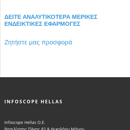
ΔΕΊΤΕ ΑΝΑΛΥΤΙΚΌΤΕΡΑ ΜΕΡΙΚΈΣ
ΕΝΔΕΙΚΤΙΚΈΣ ΕΦΑΡΜΟΓΈΣ
Ζητήστε μας προσφορά
INFOSCOPE HELLAS
Infoscope Hellas Ο.Ε.
Βασιλίσσης Όλγας 82 & Νικολάου Μάνου