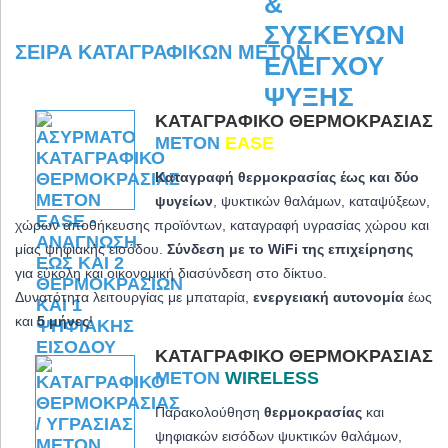
ΣΕΙΡΆ ΚΑΤΑΓΡΑΦΙΚΏΝ METON
ΚΑΤΑΓΡΑΦΙΚΌ ΘΕΡΜΟΚΡΑΣΊΑΣ
METON
EASE
Καταγραφή θερμοκρασίας έως και δύο
ψυγείων
, ψυκτικών θαλάμων, καταψύξεων,
χώρων αποθήκευσης προϊόντων, καταγραφή υγρασίας χώρου και
μίας ψηφιακής εισόδου.
Σύνδεση με το WiFi της επιχείρησης
για εύκολη και οικονομική διασύνδεση στο δίκτυο.
Δυνατότητα λειτουργίας με μπαταρία,
ενεργειακή αυτονομία
έως
και
5 μήνες
!
ΚΑΤΑΓΡΑΦΙΚΌ ΘΕΡΜΟΚΡΑΣΊΑΣ
METON
WIRELESS
Παρακολούθηση
θερμοκρασίας
και
ψηφιακών εισόδων ψυκτικών θαλάμων,