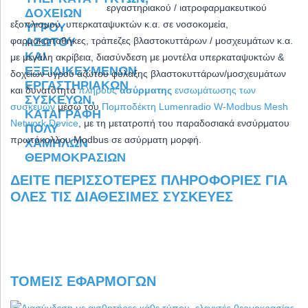
εργαστηριακού / ιατροφαρμακευτικού
εξοπλισμού, υπερκαταψυκτών κ.α. σε νοσοκομεία,
φαρμακαποθήκες, τράπεζες βλαστοκυττάρων / μοσχευμάτων κ.α.
με μεγάλη ακρίβεια,
διασύνδεση με μοντέλα υπερκαταψυκτών &
δοχείων υγρού αζώτου φύλαξης βλαστοκυττάρων/μοσχευμάτων
και δ
υνατότητα
πλήρους
ασύρματης
ενσωμάτωσης των
συσκευών
μέσω του
Πομποδέκτη Lumenradio W-Modbus Mesh
Network Device
, με τη μετατροπή του παραδοσιακά ενσύρματου
πρωτόκολλου Modbus σε ασύρματη μορφή.
ΔΕΊΤΕ ΠΕΡΙΣΣΌΤΕΡΕΣ ΠΛΗΡΟΦΟΡΊΕΣ ΓΙΑ
ΌΛΕΣ ΤΙΣ ΔΙΑΘΈΣΙΜΕΣ ΣΥΣΚΕΥΈΣ
ΤΟΜΕΊΣ ΕΦΑΡΜΟΓΏΝ