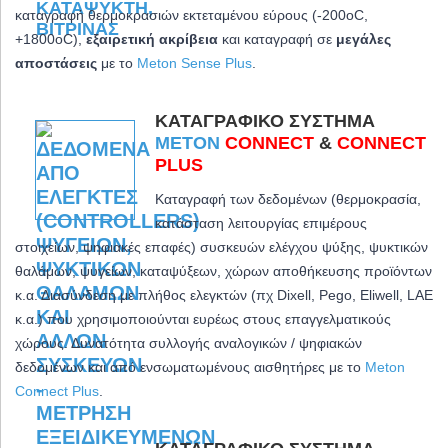
καταγραφή θερμοκρασιών εκτεταμένου εύρους (-200oC,
+1800oC)
,
εξαιρετική ακρίβεια
και καταγραφή σε
μεγάλες
αποστάσεις
με το
Meton Sense Plus
.
ΚΑΤΑΓΡΑΦΙΚΌ ΣΎΣΤΗΜΑ
METON
CONNECT
&
CONNECT
PLUS
Καταγραφή των δεδομένων (θερμοκρασία,
κατάσταση λειτουργίας επιμέρους
στοιχείων, ψηφιακές επαφές) συσκευών ελέγχου ψύξης, ψυκτικών
θαλάμων, ψυγείων, καταψύξεων, χώρων αποθήκευσης προϊόντων
κ.α. Διασύνδεση με πλήθος ελεγκτών (πχ Dixell, Pego, Eliwell, LAE
κ.α.) που χρησιμοποιούνται ευρέως στους επαγγελματικούς
χώρους. Δυνατότητα συλλογής αναλογικών / ψηφιακών
δεδομένων και από ενσωματωμένους αισθητήρες με το
Meton
Connect Plus
.