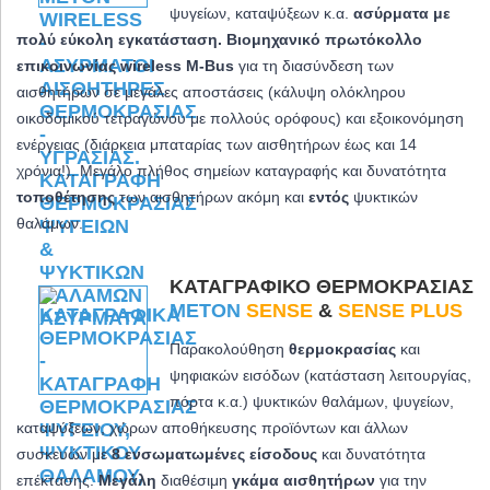
ψυγείων, καταψύξεων κ.α.
ασύρματα με
πολύ εύκολη εγκατάσταση. Βιομηχανικό πρωτόκολλο
επικοινωνίας wireless M-Bus
για τη διασύνδεση των
αισθητήρων σε μεγάλες αποστάσεις (κάλυψη ολόκληρου
οικοδομικού τετραγώνου με πολλούς ορόφους) και εξοικονόμηση
ενέργειας (διάρκεια μπαταρίας των αισθητήρων έως και 14
χρόνια!). Μεγάλο πλήθος σημείων καταγραφής και δυνατότητα
τοποθέτησης
των αισθητήρων ακόμη και
εντός
ψυκτικών
θαλάμων.
ΚΑΤΑΓΡΑΦΙΚΌ ΘΕΡΜΟΚΡΑΣΊΑΣ
METON
SENSE
&
SENSE PLUS
Παρακολούθηση
θερμοκρασίας
και
ψηφιακών εισόδων (κατάσταση λειτουργίας,
πόρτα κ.α.) ψυκτικών θαλάμων, ψυγείων,
καταψύξεων, χώρων αποθήκευσης προϊόντων και άλλων
συσκευών με
8 ενσωματωμένες είσοδους
και δυνατότητα
επέκτασης.
Μεγάλη
διαθέσιμη
γκάμα αισθητήρων
για την