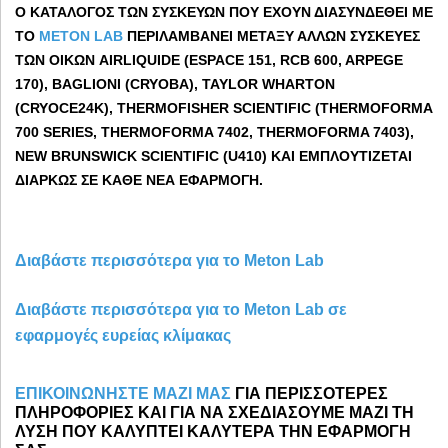
Ο ΚΑΤΆΛΟΓΟΣ ΤΩΝ ΣΥΣΚΕΥΏΝ ΠΟΥ ΈΧΟΥΝ ΔΙΑΣΥΝΔΕΘΕΊ ΜΕ
ΤΟ
METON
LAB
ΠΕΡΙΛΑΜΒΆΝΕΙ ΜΕΤΑΞΎ ΆΛΛΩΝ ΣΥΣΚΕΥΈΣ
ΤΩΝ ΟΊΚΩΝ
AIRLIQUIDE (
ESPACE 151, RCB 600, ARPEGE
170)
, BAGLIONI (CRYOBA), TAYLOR WHARTON
(CRYOCE24K),
THERMOFISHER SCIENTIFIC (
THERMOFORMA
700 SERIES, THERMOFORMA 7402, THERMOFORMA 7403),
NEW BRUNSWICK SCIENTIFIC (
U410) ΚΑΙ ΕΜΠΛΟΥΤΊΖΕΤΑΙ
ΔΙΑΡΚΏΣ ΣΕ ΚΆΘΕ ΝΈΑ ΕΦΑΡΜΟΓΉ.
Διαβάστε περισσότερα για το Meton
Lab
Διαβάστε περισσότερα για το Meton Lab σε
εφαρμογές ευρείας κλίμακας
ΕΠΙΚΟΙΝΩΝΗΣΤΕ ΜΑΖΙ ΜΑΣ
ΓΙΑ ΠΕΡΙΣΣΟΤΕΡΕΣ
ΠΛΗΡΟΦΟΡΙΕΣ ΚΑΙ ΓΙΑ ΝΑ ΣΧΕΔΙΑΣΟΥΜΕ ΜΑΖΙ ΤΗ
ΛΥΣΗ ΠΟΥ ΚΑΛΥΠΤΕΙ ΚΑΛΥΤΕΡΑ ΤΗΝ ΕΦΑΡΜΟΓΗ