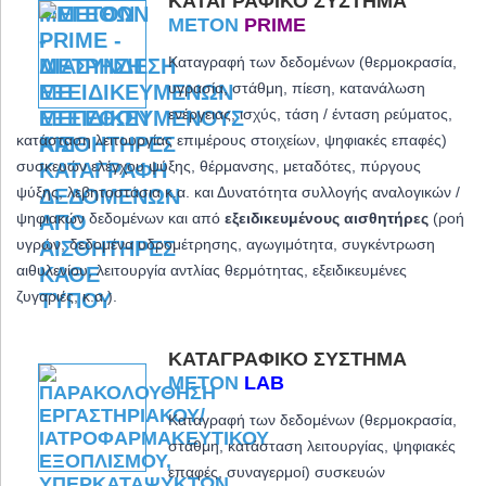
ΚΑΤΑΓΡΑΦΙΚΌ ΣΎΣΤΗΜΑ
METON
PRIME
Καταγραφή των δεδομένων (θερμοκρασία,
υγρασία, στάθμη, πίεση, κατανάλωση
ενέργειας, ισχύς, τάση / ένταση ρεύματος,
κατάσταση λειτουργίας επιμέρους στοιχείων, ψηφιακές επαφές)
συσκευών ελέγχου ψύξης, θέρμανσης, μεταδότες, πύργους
ψύξης, λεβητοστάσια κ.α. και
Δυνατότητα συλλογής αναλογικών /
ψηφιακών δεδομένων και από
εξειδικευμένους αισθητήρες
(ροή
υγρών, δεδομένα υδρομέτρησης, αγωγιμότητα, συγκέντρωση
αιθυλενίου, λειτουργία αντλίας θερμότητας, εξειδικευμένες
ζυγαριές, κ.α.).
ΚΑΤΑΓΡΑΦΙΚΌ ΣΎΣΤΗΜΑ
METON
LAB
Καταγραφή των δεδομένων (θερμοκρασία,
στάθμη, κατάσταση λειτουργίας, ψηφιακές
επαφές, συναγερμοί) συσκευών