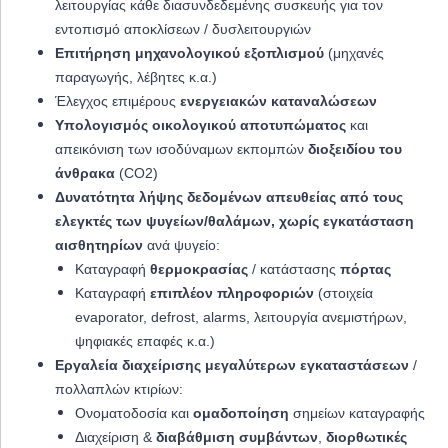
λειτουργίας κάθε διασυνδεδεμένης συσκευής για τον
εντοπισμό αποκλίσεων / δυσλειτουργιών
Επιτήρηση μηχανολογικού εξοπλισμού
(μηχανές
παραγωγής, λέβητες κ.α.)
Έλεγχος επιμέρους
ενεργειακών καταναλώσεων
Υπολογισμός οικολογικού αποτυπώματος
και
απεικόνιση των ισοδύναμων εκπομπών
διοξειδίου του
άνθρακα
(CO2)
Δυνατότητα λήψης δεδομένων απευθείας από τους
ελεγκτές των ψυγείων/θαλάμων, χωρίς εγκατάσταση
αισθητηρίων
ανά ψυγείο:
Καταγραφή
θερμοκρασίας
/ κατάστασης
πόρτας
Καταγραφή
επιπλέον πληροφοριών
(στοιχεία
evaporator, defrost, alarms, λειτουργία ανεμιστήρων,
ψηφιακές επαφές κ.α.)
Εργαλεία
διαχείρισης
μεγαλύτερων εγκαταστάσεων
/
πολλαπλών κτιρίων:
Ονοματοδοσία και
ομαδοποίηση
σημείων καταγραφής
Διαχείριση &
διαβάθμιση
συμβάντων
,
διορθωτικές