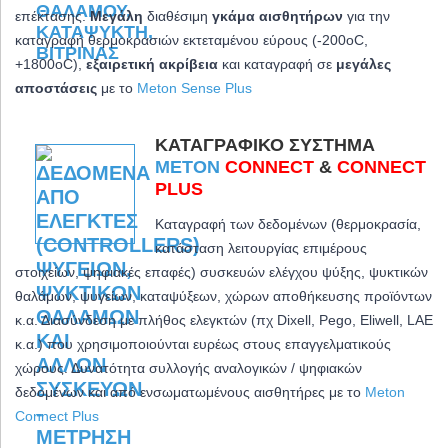
επέκτασης.
Μεγάλη
διαθέσιμη
γκάμα αισθητήρων
για την
καταγραφή θερμοκρασιών εκτεταμένου εύρους (-200oC,
+1800oC)
,
εξαιρετική ακρίβεια
και καταγραφή σε
μεγάλες
αποστάσεις
με το
Meton Sense Plus
ΚΑΤΑΓΡΑΦΙΚΌ ΣΎΣΤΗΜΑ
METON
CONNECT
&
CONNECT
PLUS
Καταγραφή των δεδομένων (θερμοκρασία,
κατάσταση λειτουργίας επιμέρους
στοιχείων, ψηφιακές επαφές) συσκευών ελέγχου ψύξης, ψυκτικών
θαλάμων, ψυγείων, καταψύξεων, χώρων αποθήκευσης προϊόντων
κ.α. Διασύνδεση με πλήθος ελεγκτών (πχ Dixell, Pego, Eliwell, LAE
κ.α.) που χρησιμοποιούνται ευρέως στους επαγγελματικούς
χώρους. Δυνατότητα συλλογής αναλογικών / ψηφιακών
δεδομένων και από ενσωματωμένους αισθητήρες με το
Meton
Connect Plus