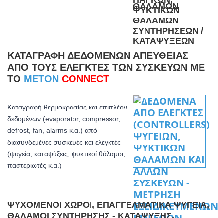
ΚΑΤΑΓΡΑΦΉ ΔΕΔΟΜΈΝΩΝ ΑΠΕΥΘΕΊΑΣ
ΑΠΌ ΤΟΥΣ ΕΛΕΓΚΤΈΣ ΤΩΝ ΣΥΣΚΕΥΏΝ ΜΕ
ΤΟ
METON
CONNECT
Καταγραφή θερμοκρασίας και επιπλέον
δεδομένων (evaporator, compressor,
defrost, fan, alarms κ.α.) από
διασυνδεμένες συσκευές και ελεγκτές
(ψυγεία, καταψύξεις, ψυκτικοί θάλαμοι,
παστεριωτές κ.α.)
ΨΥΧΌΜΕΝΟΙ ΧΏΡΟΙ, ΕΠΑΓΓΕΛΜΑΤΙΚΆ ΨΥΓΕΊΑ,
ΘΆΛΑΜΟΙ ΣΥΝΤΉΡΗΣΗΣ - ΚΑΤΆΨΥΞΗΣ,