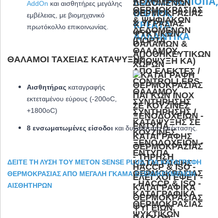
AddOn
και αισθητήρες μεγάλης
εμβέλειας, με βιομηχανικό
πρωτόκολλο επικοινωνίας.
ΘΆΛΑΜΟΙ ΤΑΧΕΊΑΣ ΚΑΤΆΨΥΞΗΣ
Αισθητήρας
καταγραφής
εκτεταμένου εύρους
(-200oC,
+1800oC)
8 ενσωματωμένες είσοδοι
και δυνατότητα επέκτασης.
ΔΕΊΤΕ ΤΗ ΛΎΣΗ ΤΟΥ METON SENSE PLUS, ΓΙΑ ΚΑΤΑΓΡΑΦΉ
ΘΕΡΜΟΚΡΑΣΊΑΣ ΑΠΌ ΜΕΓΆΛΗ ΓΚΆΜΑ ΕΞΕΙΔΙΚΕΥΜΈΝΩΝ
ΑΙΣΘΗΤΉΡΩΝ