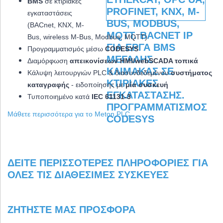
BMS
σε κτιριακές
εγκαταστάσεις
(BACnet, KNX, M-
Bus, wireless M-Bus, Modbus, MQTT)
Προγραμματισμός μέσω
CODESYS
Διαμόρφωση
απεικονίσεων HMI/webSCADA τοπικά
Κάλυψη λειτουργιών PLC & διασυνδεδεμένου
συστήματος
καταγραφής
- ειδοποίησης με
μία συσκευή
Τυποποιημένο κατά
IEC 61131-3
Μάθετε περισσότερα για το Meton PLC
ΔΕΊΤΕ ΠΕΡΙΣΣΌΤΕΡΕΣ ΠΛΗΡΟΦΟΡΊΕΣ ΓΙΑ
ΌΛΕΣ ΤΙΣ ΔΙΑΘΈΣΙΜΕΣ ΣΥΣΚΕΥΈΣ
ΖΗΤΉΣΤΕ ΜΑΣ ΠΡΟΣΦΟΡΆ