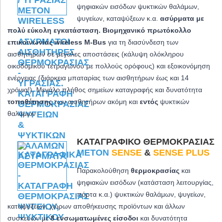
ψηφιακών εισόδων ψυκτικών θαλάμων,
ψυγείων, καταψύξεων κ.α.
ασύρματα με
πολύ εύκολη εγκατάσταση. Βιομηχανικό πρωτόκολλο
επικοινωνίας wireless M-Bus
για τη διασύνδεση των
αισθητήρων σε μεγάλες αποστάσεις (κάλυψη ολόκληρου
οικοδομικού τετραγώνου με πολλούς ορόφους) και εξοικονόμηση
ενέργειας (διάρκεια μπαταρίας των αισθητήρων έως και 14
χρόνια!). Μεγάλο πλήθος σημείων καταγραφής και δυνατότητα
τοποθέτησης
των αισθητήρων ακόμη και
εντός
ψυκτικών
θαλάμων
ΚΑΤΑΓΡΑΦΙΚΌ ΘΕΡΜΟΚΡΑΣΊΑΣ
METON
SENSE
&
SENSE PLUS
Παρακολούθηση
θερμοκρασίας
και
ψηφιακών εισόδων (κατάσταση λειτουργίας,
πόρτα κ.α.) ψυκτικών θαλάμων, ψυγείων,
καταψύξεων, χώρων αποθήκευσης προϊόντων και άλλων
συσκευών με
8 ενσωματωμένες είσοδοι
και δυνατότητα