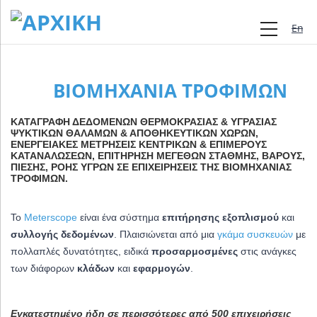
Engli
ΒΙΟΜΗΧΑΝΊΑ ΤΡΟΦΊΜΩΝ
ΚΑΤΑΓΡΑΦΉ ΔΕΔΟΜΈΝΩΝ ΘΕΡΜΟΚΡΑΣΊΑΣ & ΥΓΡΑΣΊΑΣ
ΨΥΚΤΙΚΏΝ ΘΑΛΆΜΩΝ & ΑΠΟΘΗΚΕΥΤΙΚΏΝ ΧΏΡΩΝ,
ΕΝΕΡΓΕΙΑΚΈΣ ΜΕΤΡΉΣΕΙΣ
ΚΕΝΤΡΙΚΏΝ & ΕΠΙΜΈΡΟΥΣ
ΚΑΤΑΝΑΛΏΣΕΩΝ, Ε
ΠΙΤΉΡΗΣΗ ΜΕΓΕΘΏΝ ΣΤΆΘΜΗΣ, ΒΆΡΟΥΣ,
ΠΊΕΣΗΣ, ΡΟΉΣ ΥΓΡΏΝ ΣΕ ΕΠΙΧΕΙΡΉΣΕΙΣ ΤΗΣ ΒΙΟΜΗΧΑΝΊΑΣ
ΤΡΟΦΊΜΩΝ.
Το
Meterscope
είναι ένα σύστημα
επιτήρησης εξοπλισμού
και
συλλογής δεδομένων
. Πλαισιώνεται από μια
γκάμα συσκευών
με
πολλαπλές δυνατότητες, ειδικά
προσαρμοσμένες
στις ανάγκες
των διάφορων
κλάδων
και
εφαρμογών
.
Εγκατεστημένο ήδη σε περισσότερες από 500 επιχειρήσεις