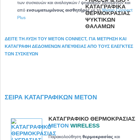
των συσκευών και αναλογικών / ψηφιακών δεδομένων και
από
ενσωματωμένους αισθητήρες
με το
Meton Connect
Plus
ΔΕΊΤΕ ΤΗ ΛΎΣΗ ΤΟΥ METON CONNECT, ΓΙΑ ΜΈΤΡΗΣΗ ΚΑΙ
ΚΑΤΑΓΡΑΦΉ ΔΕΔΟΜΈΝΩΝ
ΑΠΕΥΘΕΊΑΣ ΑΠΌ ΤΟΥΣ ΕΛΕΓΚΤΈΣ
ΤΩΝ ΣΥΣΚΕΥΏΝ
ΣΕΙΡΆ ΚΑΤΑΓΡΑΦΙΚΏΝ METON
ΚΑΤΑΓΡΑΦΙΚΌ ΘΕΡΜΟΚΡΑΣΊΑΣ
METON
WIRELESS
Παρακολούθηση
θερμοκρασίας
και