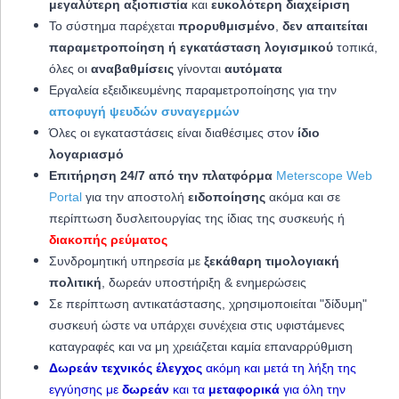
μεγαλύτερη αξιοπιστία
και
ευκολότερη διαχείριση
Το σύστημα παρέχεται
προρυθμισμένο
,
δεν απαιτείται
παραμετροποίηση ή εγκατάσταση λογισμικού
τοπικά,
όλες οι
αναβαθμίσεις
γίνονται
αυτόματα
Εργαλεία εξειδικευμένης παραμετροποίησης
για
την
αποφυγή ψευδών συναγερμών
Όλες οι εγκαταστάσεις είναι διαθέσιμες στον
ίδιο
λογαριασμό
Επιτήρηση 24/7 από την πλατφόρμα
Meterscope Web
Portal
για την αποστολή
ειδοποίησης
ακόμα και σε
περίπτωση
δυσλειτουργίας της ίδιας της συσκευής ή
διακοπής ρεύματος
Συνδρομητική υπηρεσία με
ξεκάθαρη τιμολογιακή
πολιτική
, δωρεάν υποστήριξη & ενημερώσεις
Σε
περίπτωση αντικατάστασης, χρησιμοποιείται "δίδυμη"
συσκευή ώστε να υπάρχει συνέχεια στις υφιστάμενες
καταγραφές και να μη χρειάζεται καμία επαναρρύθμιση
Δωρεάν τεχνικός έλεγχος
ακόμη και μετά τη λήξη της
εγγύησης με
δωρεάν
και τα
μεταφορικά
για όλη την