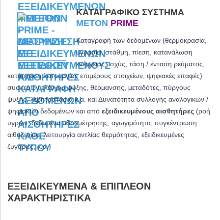
ΚΑΤΑΓΡΑΦΙΚΌ ΣΎΣΤΗΜΑ
METON
PRIME
Καταγραφή των δεδομένων (θερμοκρασία,
υγρασία, στάθμη, πίεση, κατανάλωση
ενέργειας, ισχύς, τάση / ένταση ρεύματος,
κατάσταση λειτουργίας επιμέρους στοιχείων, ψηφιακές επαφές)
συσκευών ελέγχου ψύξης, θέρμανσης, μεταδότες, πύργους
ψύξης, λεβητοστάσια κ.α. και
Δυνατότητα συλλογής αναλογικών /
ψηφιακών δεδομένων και από
εξειδικευμένους αισθητήρες
(ροή
υγρών, δεδομένα υδρομέτρησης, αγωγιμότητα, συγκέντρωση
αιθυλενίου, λειτουργία αντλίας θερμότητας, εξειδικευμένες
ζυγαριές, κ.α.)
ΕΞΕΙΔΙΚΕΥΜΈΝΑ & ΕΠΙΠΛΈΟΝ
ΧΑΡΑΚΤΗΡΙΣΤΙΚΆ