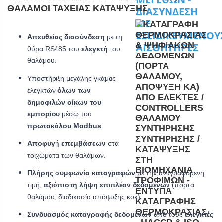
ΘΆΛΑΜΟΙ ΤΑΧΕΊΑΣ ΚΑΤΆΨΥΞΗΣ
Απευθείας διασύνδεση
με τη
θύρα RS485 του
ελεγκτή
του
θαλάμου.
Υποστήριξη μεγάλης γκάμας
ελεγκτών
όλων των
δημοφιλών οίκων του
εμπορίου
μέσω του
πρωτοκόλου Modbus
.
Αποφυγή επεμβάσεων
στα
τοιχώματα των θαλάμων.
Πλήρης συμφωνία καταγραφών
με την αναγραφόμενη
τιμή,
αξιόπιστη λήψη επιπλέον δεδομένων
(πόρτα
θαλάμου, διαδικασία απόψυξης κοκ).
Συνδυασμός
καταγραφής δεδομένων
από τους
ελεγκτές