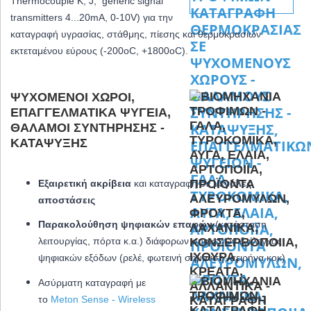
Thermocouple K, J, generic signal
transmitters 4...20mA, 0-10V) για την
καταγραφή υγρασίας, στάθμης, πίεσης και θερμοκρασιών
εκτεταμένου εύρους (-200oC, +1800oC).
ΨΥΧΌΜΕΝΟΙ ΧΏΡΟΙ,
ΕΠΑΓΓΕΛΜΑΤΙΚΆ ΨΥΓΕΊΑ,
ΘΆΛΑΜΟΙ ΣΥΝΤΉΡΗΣΗΣ -
ΚΑΤΆΨΥΞΗΣ
Εξαιρετική ακρίβεια
και καταγραφή σε
μεγάλες
αποστάσεις
Παρακολούθηση ψηφιακών επαφών
(κατάσταση
λειτουργίας, πόρτα κ.α.) διάφορων συσκευών & έλεγχος
ψηφιακών εξόδων (ρελέ, φωτεινή σήμανση, σειρήνα κοκ)
Ασύρματη καταγραφή με
το
Meton Sense - Wireless