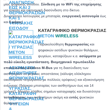
μίας ψηφιακής εισόδου.
Σύνδεση με το WiFi της επιχείρησης
για εύκολη και οικονομική διασύνδεση στο δίκτυο.
Δυνατότητα λειτουργίας με μπαταρία,
ενεργειακή αυτονομία
έως
και
5 μήνες
!
ΚΑΤΑΓΡΑΦΙΚΌ ΘΕΡΜΟΚΡΑΣΊΑΣ
METON
WIRELESS
Παρακολούθηση
θερμοκρασίας
και
ψηφιακών εισόδων ψυκτικών θαλάμων,
ψυγείων, καταψύξεων κ.α.
ασύρματα με
πολύ εύκολη εγκατάσταση. Βιομηχανικό πρωτόκολλο
επικοινωνίας wireless M-Bus
για τη διασύνδεση των
αισθητήρων σε μεγάλες αποστάσεις (κάλυψη ολόκληρου
οικοδομικού τετραγώνου με πολλούς ορόφους) και εξοικονόμηση
ενέργειας (διάρκεια μπαταρίας των αισθητήρων έως και 14
χρόνια!). Μεγάλο πλήθος σημείων καταγραφής και δυνατότητα
τοποθέτησης
των αισθητήρων ακόμη και
εντός
ψυκτικών
θαλάμων.