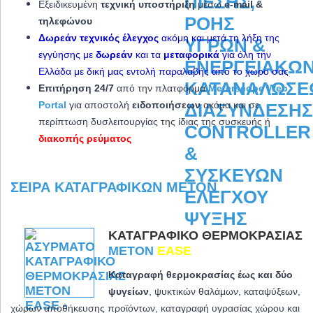
Εξειδικευμένη
τεχνική υποστήριξη
μέσω
e-mail &
τηλεφώνου
Δωρεάν τεχνικός έλεγχος
ακόμη και μετά τη λήξη της
εγγύησης με
δωρεάν
και τα
μεταφορικά
για όλη την
Ελλάδα με δική μας εντολή παραλαβής από το χώρο σας
Επιτήρηση 24/7
από την πλατφόρμα
Meterscope Web
Portal
για αποστολή
ειδοποιήσεων
ακόμα και σε
περίπτωση δυσλειτουργίας της ίδιας της συσκευής ή
διακοπής ρεύματος
ΣΕΙΡΆ ΚΑΤΑΓΡΑΦΙΚΏΝ METON
ΚΑΤΑΓΡΑΦΙΚΌ ΘΕΡΜΟΚΡΑΣΊΑΣ
METON
EASE
Καταγραφή θερμοκρασίας έως και δύο
ψυγείων
, ψυκτικών θαλάμων, καταψύξεων,
χώρων αποθήκευσης προϊόντων, καταγραφή υγρασίας χώρου και