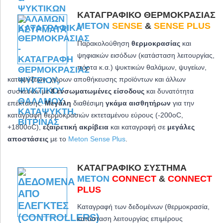
ΚΑΤΑΓΡΑΦΙΚΌ ΘΕΡΜΟΚΡΑΣΊΑΣ
METON
SENSE
&
SENSE PLUS
Παρακολούθηση
θερμοκρασίας
και
ψηφιακών εισόδων (κατάσταση λειτουργίας,
πόρτα κ.α.) ψυκτικών θαλάμων, ψυγείων,
καταψύξεων, χώρων αποθήκευσης προϊόντων και άλλων
συσκευών με
8 ενσωματωμένες είσοδους
και δυνατότητα
επέκτασης.
Μεγάλη
διαθέσιμη
γκάμα αισθητήρων
για την
καταγραφή θερμοκρασιών εκτεταμένου εύρους (-200oC,
+1800oC)
,
εξαιρετική ακρίβεια
και καταγραφή σε
μεγάλες
αποστάσεις
με το
Meton Sense Plus
.
ΚΑΤΑΓΡΑΦΙΚΌ ΣΎΣΤΗΜΑ
METON
CONNECT
&
CONNECT
PLUS
Καταγραφή των δεδομένων (θερμοκρασία,
κατάσταση λειτουργίας επιμέρους