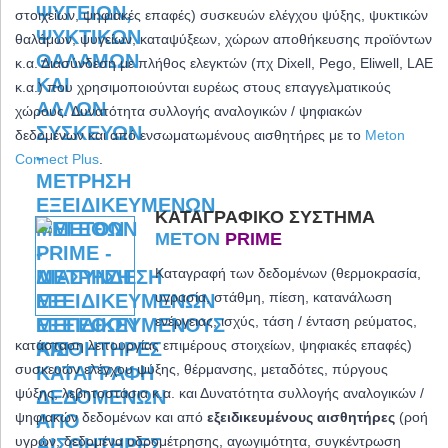
στοιχείων, ψηφιακές επαφές) συσκευών ελέγχου ψύξης, ψυκτικών
θαλάμων, ψυγείων, καταψύξεων, χώρων αποθήκευσης προϊόντων
κ.α. Διασύνδεση με πλήθος ελεγκτών (πχ Dixell, Pego, Eliwell, LAE
κ.α.) που χρησιμοποιούνται ευρέως στους επαγγελματικούς
χώρους. Δυνατότητα συλλογής αναλογικών / ψηφιακών
δεδομένων και από ενσωματωμένους αισθητήρες με το
Meton
Connect Plus
.
ΚΑΤΑΓΡΑΦΙΚΌ ΣΎΣΤΗΜΑ
METON
PRIME
Καταγραφή των δεδομένων (θερμοκρασία,
υγρασία, στάθμη, πίεση, κατανάλωση
ενέργειας, ισχύς, τάση / ένταση ρεύματος,
κατάσταση λειτουργίας επιμέρους στοιχείων, ψηφιακές επαφές)
συσκευών ελέγχου ψύξης, θέρμανσης, μεταδότες, πύργους
ψύξης, λεβητοστάσια κ.α. και
Δυνατότητα συλλογής αναλογικών /
ψηφιακών δεδομένων και από
εξειδικευμένους αισθητήρες
(ροή
υγρών, δεδομένα υδρομέτρησης, αγωγιμότητα, συγκέντρωση