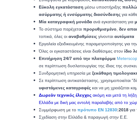
Εύκολη εγκατάσταση
μέσω υποστήριξης
πολλώ
ασύρματης ή ενσύρματης διασύνδεσης
για κάθ
Μ
ία καταγραφική μονάδα
ανά εγκατάσταση για
μ
Το σύστημα παρέχεται
προρυθμισμένο
,
δεν απα
τοπικά, όλες οι
αναβαθμίσεις
γίνονται
αυτόματα
Εργαλεία εξειδικευμένης παραμετροποίησης
για
τη
Όλες οι εγκαταστάσεις είναι διαθέσιμες στον
ίδιο 
Επιτήρηση 24/7 από την πλατφόρμα
Meterscop
σε περίπτωση
δυσλειτουργίας της ίδιας της συσκε
Συνδρομητική υπηρεσία με
ξεκάθαρη τιμολογιακ
Σε
περίπτωση αντικατάστασης, χρησιμοποιείται "
υφιστάμενες καταγραφές
και να μη χρειάζεται κ
Δωρεάν τεχνικός έλεγχος
ακόμη και μετά τη λήξ
Ελλάδα με δική μας εντολή παραλαβής από το χώ
Συμμόρφωση με το
πρότυπο EN 12830
:2018
για
Σχεδίαση στην Ελλάδα & παραγωγή στην Ε.Ε.