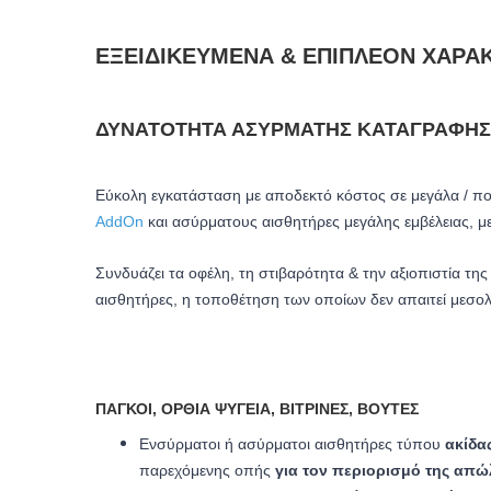
ΕΞΕΙΔΙΚΕΥΜΈΝΑ & ΕΠΙΠΛΈΟΝ ΧΑΡΑΚ
ΔΥΝΑΤΌΤΗΤΑ ΑΣΎΡΜΑΤΗΣ ΚΑΤΑΓΡΑΦΉΣ
Eύκολη εγκατάσταση με αποδεκτό κόστος σε μεγάλα / π
AddOn
και ασύρματους αισθητήρες μεγάλης εμβέλειας, με
Συνδυάζει τα οφέλη, τη στιβαρότητα & την αξιοπιστία τη
αισθητήρες, η τοποθέτηση των οποίων δεν απαιτεί μεσολά
ΠΆΓΚΟΙ, ΌΡΘΙΑ ΨΥΓΕΊΑ, ΒΙΤΡΊΝΕΣ, ΒΟΎΤΕΣ
Ενσύρματοι ή ασύρματοι αισθητήρες
τύπου
ακίδα
παρεχόμενης οπής
για τον
περιορισμό της απώ