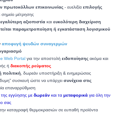
ν πρωτοκόλλων επικοινωνίας
- ευελιξία
επιλογής
ε σημείο μέτρησης
εγαλύτερη αξιοπιστία
και
ευκολότερη διαχείριση
ιτείται παραμετροποίηση ή εγκατάσταση λογισμικού
ν
αποφυγή ψευδών συναγερμών
λογαριασμό
e Web Portal
για την αποστολή
ειδοποίησης
ακόμα και
υής ή
διακοπής ρεύματος
ή πολιτική
, δωρεάν υποστήριξη & ενημερώσεις
δίδυμη" συσκευή ώστε να υπάρχει
συνέχεια στις
αμία επαναρρύθμιση
η της εγγύησης με
δωρεάν
και τα
μεταφορικά
για όλη την
ρο σας
 την καταγραφή θερμοκρασιών σε ευπαθή προϊόντα