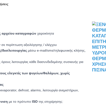
ήσεις
ς αρχείου καταγραφών
χειροκίνητα
ν
σε περίπτωση αξιολόγησης / ελέγχου
/δυσλειτουργίας
μέσω e-mail/sms/τηλεφωνικής κλήσης,
 όρους λειτουργίας κάθε διασυνδεδεμένης συσκευής για
ους ελεγκτές των ψυγείων/θαλάμων, χωρίς
ας
 evaporator, defrost, alarms, λειτουργία ανεμιστήρων,
όνιση
με το πρότυπο
ISO
της επιχείρησης: