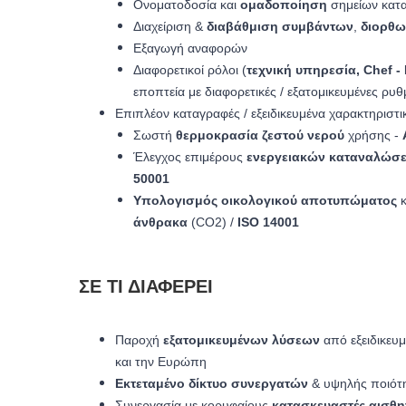
Ονοματοδοσία και
ομαδοποίηση
σημείων κατ
Διαχείριση &
διαβάθμιση
συμβάντων
,
διορθωτ
Εξαγωγή αναφορών
Διαφορετικοί ρόλοι (
τεχνική υπηρεσία, Chef - 
εποπτεία με διαφορετικές / εξατομικευμένες ρυθ
Επιπλέον καταγραφές / εξειδικευμένα χαρακτηριστι
Σωστή
θερμοκρασία ζεστού νερού
χρήσης -
Έλεγχος επιμέρους
ενεργειακών καταναλώσ
50001
Υπολογισμός οικολογικού αποτυπώματος
κ
άνθρακα
(CO2) /
ISO 14001
ΣΕ ΤΙ ΔΙΑΦΈΡΕΙ
Παροχή
εξατομικευμένων λύσεων
από εξειδικευ
και την Ευρώπη
Εκτεταμένο δίκτυο συνεργατών
& υψηλής ποιότ
Συνεργασία με κορυφαίους
κατασκευαστές αισθ