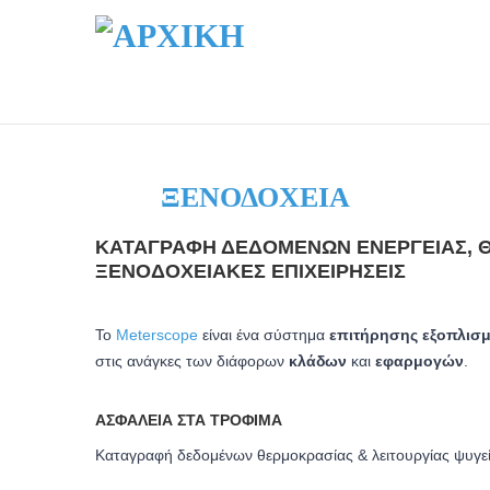
ΞΕΝΟΔΟΧΕΊΑ
ΚΑΤΑΓΡΑΦΉ ΔΕΔΟΜΈΝΩΝ ΕΝΈΡΓΕΙΑΣ, Θ
ΞΕΝΟΔΟΧΕΙΑΚΈΣ ΕΠΙΧΕΙΡΉΣΕΙΣ
Το
Meterscope
είναι ένα σύστημα
επιτήρησης εξοπλισ
στις ανάγκες των διάφορων
κλάδων
και
εφαρμογών
.
ΑΣΦΆΛΕΙΑ ΣΤΑ ΤΡΌΦΙΜΑ
Καταγραφή δεδομένων θερμοκρασίας & λειτουργίας ψυγε