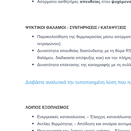
Ασύρματοι αισθητήρες
απευθείας
στον
ψυχόμεν
ΨΥΚΤΙΚΟΊ ΘΆΛΑΜΟΙ - ΣΥΝΤΗΡΉΣΕΙΣ / ΚΑΤΑΨΎΞΕΙΣ
Παρακολούθηση της θερμοκρασίας μέσω ασύρματων
τετραγώνου).
Δυνατότητα απευθείας διασύνδεσης με τη θύρα RS
θαλάμου, διαδικασία απόψυξης κοκ) και την πλήρ
Δυνατότητα επέκτασης της καταγραφής με τη συλλ
Διαβάστε αναλυτικά την τυποποιημένη λύση που πρ
ΛΟΙΠΌΣ ΕΞΟΠΛΙΣΜΌΣ
Ενεργειακές καταναλώσεις – Έλεγχος κατανάλωσης 
Αντλίες θερμότητας – Απόδοση και σενάρια αυτομ
Θερμοκρασία του ζεστού νερού χρήσης – Έλεγχος