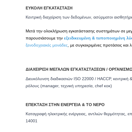
ΕΎΚΟΛΗ ΕΓΚΑΤΆΣΤΑΣΗ
Κεντρική διαχείριση των δεδομένων, ασύρματοι αισθητή
Μετά την ολοκλήρωση εγκατάστασης συστημάτων σε μεγάλ
παρουσιάσουμε την
εξειδικευμένη & τυποποιημένη λ
ξενοδοχειακές μονάδες
, με συγκεκριμένες προτάσεις και 
ΔΙΑΧΕΊΡΙΣΗ ΜΕΓΆΛΩΝ ΕΓΚΑΤΑΣΤΆΣΕΩΝ / ΟΡΓΑΝΙΣΜ
Διευκόλυνση διαδικασιών ISO 22000 / HACCP, κεντρική &
ρόλους (manager, τεχνική υπηρεσία, chef κοκ)
ΕΠΈΚΤΑΣΗ ΣΤΗΝ ΕΝΈΡΓΕΙΑ & ΤΟ ΝΕΡΌ
Καταγραφή ηλεκτρικής ενέργειας, αντλιών θερμότητας, 
14001