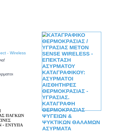
ct - Wireless
ια!
ύρματοι