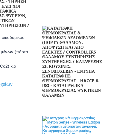
 οικοδομικού
ομένων
(πόρτα
Co2) κ.α
οχείων