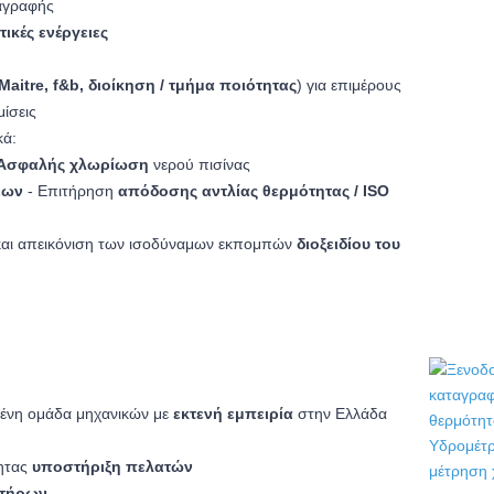
αγραφής
ικές ενέργειες
Maitre, f&b, διοίκηση / τμήμα ποιότητας
) για επιμέρους
μίσεις
κά:
Ασφαλής χλωρίωση
νερού πισίνας
εων
- Επιτήρηση
απόδοσης αντλίας θερμότητας / ISO
αι απεικόνιση των ισοδύναμων εκπομπών
διοξειδίου του
μένη ομάδα μηχανικών με
εκτενή εμπειρία
στην Ελλάδα
ητας
υποστήριξη πελατών
ητήρων