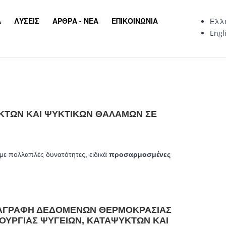
Α
ΛΎΣΕΙΣ
ΆΡΘΡΑ - ΝΈΑ
ΕΠΙΚΟΙΝΩΝΊΑ
Ελλ
Engl
ΥΚΤΏΝ ΚΑΙ ΨΥΚΤΙΚΏΝ ΘΑΛΆΜΩΝ ΣΕ
με πολλαπλές δυνατότητες, ειδικά
προσαρμοσμένες