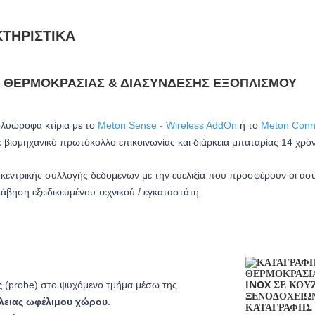
ΤΗΡΙΣΤΙΚΆ
 ΘΕΡΜΟΚΡΑΣΊΑΣ & ΔΙΑΣΎΝΔΕΣΗΣ ΕΞΟΠΛΙΣΜΟΎ
ολυώροφα κτίρια με το
Meton Sense - Wireless AddOn
ή το
Meton Conne
 βιομηχανικό πρωτόκολλο επικοινωνίας και δ
ιάρκεια μπαταρίας 14 χρόν
ς κεντρικής συλλογής δεδομένων με την ευελιξία που προσφέρουν οι ασ
βηση εξειδικευμένου τεχνικού / εγκαταστάτη.
ς
(probe) στο ψυχόμενο τμήμα μέσω της
λειας ωφέλιμου χώρου
.