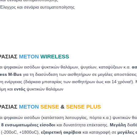
 Έλεγχος και σενάρια αυτοματοποίησης
ΡΑΣΊΑΣ
METON
WIRELESS
αι ψηφιακών εισόδων ψυκτικών θαλάμων, ψυγείων, καταψύξεων κ.α.
ασ
less M-Bus
για τη διασύνδεση των αισθητήρων σε μεγάλες αποστάσει
η ενέργειας (διάρκεια μπαταρίας των αισθητήρων έως και 14 χρόνια!)
όμη και
εντός
ψυκτικών θαλάμων
ΡΑΣΊΑΣ
METON
SENSE
&
SENSE PLUS
ι ψηφιακών εισόδων (κατάσταση λειτουργίας, πόρτα κ.α.) ψυκτικών 
ε
8 ενσωματωμένες είσοδοι
και δυνατότητα επέκτασης.
Μεγάλη
διαθ
 (-200oC, +1800oC)
,
εξαιρετική ακρίβεια
και καταγραφή σε
μεγάλες 