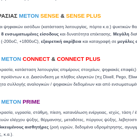
ΡΑΣΊΑΣ
METON
SENSE
&
SENSE PLUS
ι ψηφιακών εισόδων (κατάσταση λειτουργίας, πόρτα κ.α.) ψυκτικών 
ε
8 ενσωματωμένες είσοδους
και δυνατότητα επέκτασης.
Μεγάλη
δια
 (-200oC, +1800oC)
,
εξαιρετική ακρίβεια
και καταγραφή σε
μεγάλες 
Α
METON
CONNECT
&
CONNECT PLUS
ρασία, κατάσταση λειτουργίας επιμέρους στοιχείων, ψηφιακές επαφές
οϊόντων κ.α. Διασύνδεση με πλήθος ελεγκτών (πχ Dixell, Pego, Eliwe
ητα συλλογής αναλογικών / ψηφιακών δεδομένων και από ενσωματωμέ
Α
METON
PRIME
ασία, υγρασία, στάθμη, πίεση, κατανάλωση ενέργειας, ισχύς, τάση / 
ευών ελέγχου ψύξης, θέρμανσης, μεταδότες, πύργους ψύξης, λεβητοστά
δικευμένους αισθητήρες
(ροή υγρών, δεδομένα υδρομέτρησης, αγωγιμό
, κ.α.).