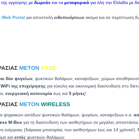
η της εγγύησης με
δωρεάν
και τα
μεταφορικά
για όλη την Ελλάδα με δ
 Web Portal
για αποστολή
ειδοποιήσεων
ακόμα και σε περίπτωση δυ
ΡΑΣΊΑΣ
METON
EASE
αι δύο ψυγείων
, ψυκτικών θαλάμων, καταψύξεων, χώρων αποθήκευση
 WiFi της επιχείρησης
για εύκολη και οικονομική διασύνδεση στο δίκτ
ία,
ενεργειακή αυτονομία
έως και
5 μήνες
!
ΡΑΣΊΑΣ
METON
WIRELESS
αι ψηφιακών εισόδων ψυκτικών θαλάμων, ψυγείων, καταψύξεων κ.α.
ασ
less M-Bus
για τη διασύνδεση των αισθητήρων σε μεγάλες αποστάσει
η ενέργειας (διάρκεια μπαταρίας των αισθητήρων έως και 14 χρόνια!)
όμη και
εντός
ψυκτικών θαλάμων.