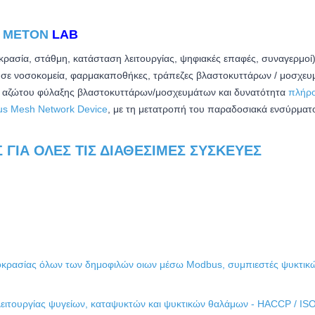
Α
METON
LAB
ρασία, στάθμη, κατάσταση λειτουργίας, ψηφιακές επαφές, συναγερμοί
σε νοσοκομεία, φαρμακαποθήκες, τράπεζες βλαστοκυττάρων / μοσχευμά
 αζώτου φύλαξης βλαστοκυττάρων/μοσχευμάτων και δ
υνατότητα
πλήρ
s Mesh Network Device
, με τη μετατροπή του παραδοσιακά ενσύρμα
ΓΙΑ ΌΛΕΣ ΤΙΣ ΔΙΑΘΈΣΙΜΕΣ ΣΥΣΚΕΥΈΣ