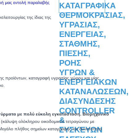
ική μας εντολή παραλαβής
σλειτουργίας της ίδιας της
ς προϊόντων, καταγραφή υγρασίας χώρου και μίας
υο.
ύρματα με πολύ εύκολη εγκατάσταση. Βιομηχανικό
ς (κάλυψη ολόκληρου οικοδομικού τετραγώνου με
. Μεγάλο πλήθος σημείων καταγραφής και δυνατότητα