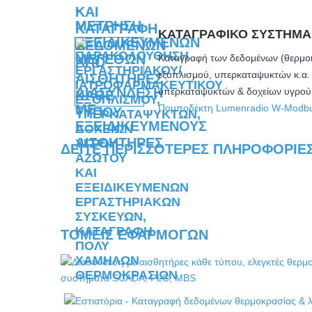
ΚΑΤΑΓΡΑΦΙΚΌ ΣΎΣΤΗΜ
Καταγραφή των δεδομένων (θερμοκ
εξοπλισμού, υπερκαταψυκτών κ.α. 
υπερκαταψυκτών & δοχείων υγρού
Πομποδέκτη Lumenradio W-Modbu
ΔΕΊΤΕ ΠΕΡΙΣΣΌΤΕΡΕΣ ΠΛΗΡΟΦΟΡΊΕΣ 
ΤΟΜΕΊΣ ΕΦΑΡΜΟΓΏΝ