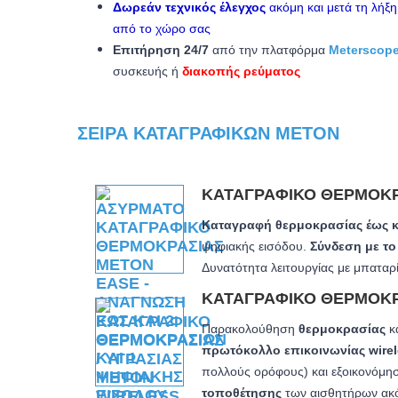
Δωρεάν τεχνικός έλεγχος
ακόμη και μετά τη λήξ
από το χώρο σας
Επιτήρηση 24/7
από την πλατφόρμα
Meterscope
συσκευής ή
διακοπής ρεύματος
ΣΕΙΡΆ ΚΑΤΑΓΡΑΦΙΚΏΝ METON
ΚΑΤΑΓΡΑΦΙΚΌ ΘΕΡΜΟΚ
Καταγραφή θερμοκρασίας έως κ
ψηφιακής εισόδου.
Σύνδεση με το
Δυνατότητα λειτουργίας με μπαταρ
ΚΑΤΑΓΡΑΦΙΚΌ ΘΕΡΜΟΚ
Παρακολούθηση
θερμοκρασίας
κ
πρωτόκολλο επικοινωνίας wire
πολλούς ορόφους) και εξοικονόμησ
τοποθέτησης
των αισθητήρων ακ