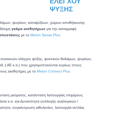
θαλάμων, ψυγείων, καταψύξεων, χώρων αποθήκευσης
θέσιμη
γκάμα αισθητήρων
για την καταγραφή
αποστάσεις
με το
Meton Sense Plus
.
) συσκευών ελέγχου ψύξης, ψυκτικών θαλάμων, ψυγείων,
ll, LAE κ.α.) που χρησιμοποιούνται ευρέως στους
νους αισθητήρες με το
Meton Connect Plus
.
ένταση ρεύματος, κατάσταση λειτουργίας επιμέρους
σια κ.α. και
Δυνατότητα συλλογής αναλογικών /
τητα, συγκέντρωση αιθυλενίου, λειτουργία αντλίας